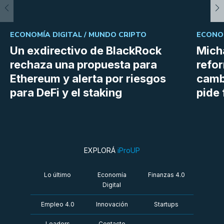
ECONOMÍA DIGITAL /
MUNDO CRIPTO
ECONOM
Un exdirectivo de BlackRock
Micha
rechaza una propuesta para
refor
Ethereum y alerta por riesgos
cambi
para DeFi y el staking
pide 
EXPLORÁ
iProUP
Lo último
Economía
Finanzas 4.0
Digital
Empleo 4.0
Innovación
Startups
Leaders
Contacto