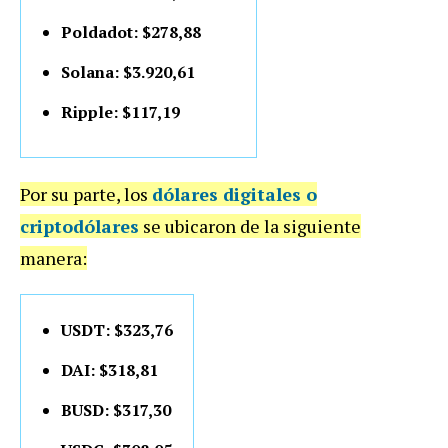
Poldadot: $278,88
Solana: $3.920,61
Ripple: $117,19
Por su parte, los
dólares digitales o
criptodólares
se ubicaron de la siguiente
manera:
USDT: $323,76
DAI: $318,81
BUSD: $317,30