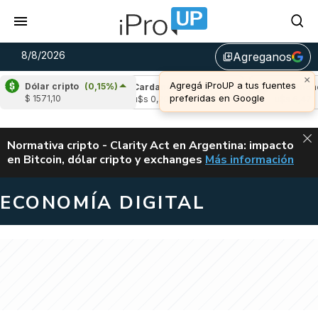
8/8/2026
Agreganos
library_add
×
Agregá iProUP a tus fuentes
Dólar cripto
(0,15%)
(1,59%)
Cardano
(-1,18%)
Avalanche
(0
preferidas en Google
$ 1571,10
4
u$s 0,20
u$s 6,47
ALERTA
Normativa cripto - Clarity Act en Argentina: impacto
en Bitcoin, dólar cripto y exchanges
Más información
CLARITY ACT EN AR
ECONOMÍA DIGITAL