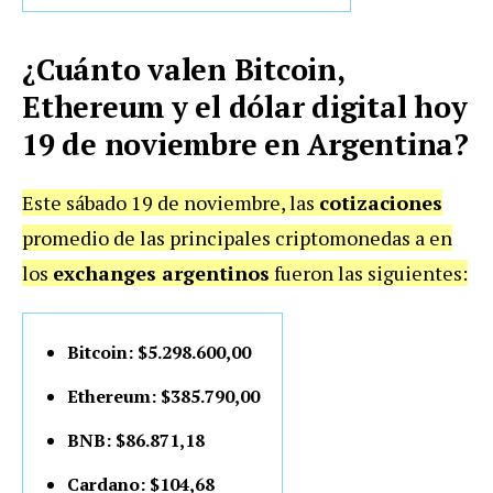
¿Cuánto valen Bitcoin,
Ethereum y el dólar digital hoy
19 de noviembre en Argentina?
Este sábado 19 de noviembre, las
cotizaciones
promedio de las principales criptomonedas a en
los
exchanges argentinos
fueron las siguientes:
Bitcoin: $5.298.600,00
Ethereum: $385.790,00
BNB: $86.871,18
Cardano: $104,68