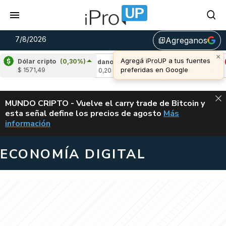
7/8/2026
Agreganos
library_add
Dólar cripto
(0,30%)
,65%)
Cardano
(5,71%)
Avalanche
(-3,42
$ 1571,49
u$s 0,20
u$s 6,43
ALERTA
MUNDO CRIPTO - Vuelve el carry trade de Bitcoin y
esta señal define los precios de agosto
Más
VUELVE EL CAR
información
ECONOMÍA DIGITAL