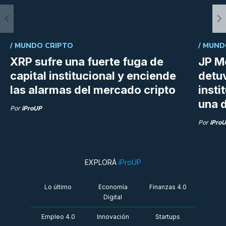
/
MUNDO CRIPTO
/
MUND
XRP sufre una fuerte fuga de
JP M
capital institucional y enciende
detu
las alarmas del mercado cripto
insti
una d
Por
iProUP
Por
iPro
EXPLORÁ
iProUP
Lo último
Economía
Finanzas 4.0
Digital
Empleo 4.0
Innovación
Startups