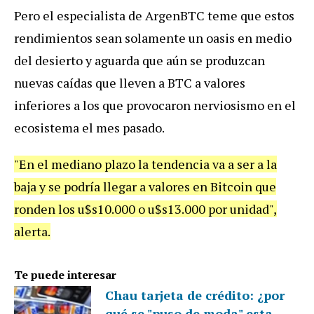
Pero el especialista de ArgenBTC teme que estos
rendimientos sean solamente un oasis en medio
del desierto y aguarda que aún se produzcan
nuevas caídas que lleven a BTC a valores
inferiores a los que provocaron nerviosismo en el
ecosistema el mes pasado.
"En el mediano plazo la tendencia va a ser a la
baja y se podría llegar a valores en Bitcoin que
ronden los u$s10.000 o u$s13.000 por unidad",
alerta.
Te puede interesar
Chau tarjeta de crédito: ¿por
qué se "puso de moda" esta