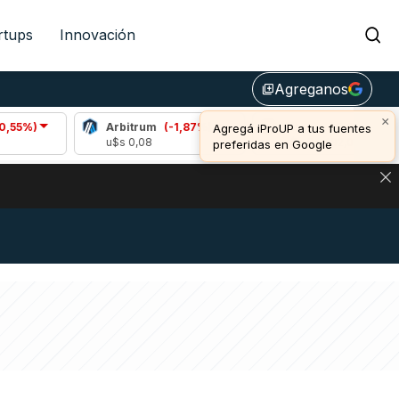
rtups
Innovación
Agreganos
library_add
×
Arbitrum
(-1,87%)
Bitcoin
(0,68%)
Agregá iProUP a tus fuentes
u$s 0,08
u$s 64.492,00
preferidas en Google
DE DE BITCOIN Y ESTA SEÑAL DEFINE LOS PRECIOS DE AG