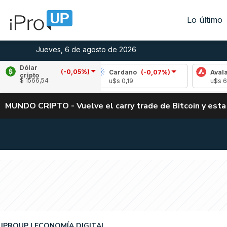
Lo último
Jueves, 6 de agosto de 2026
Dólar
(-0,05%)
-1,93%)
Cardano
(-0,07%)
Avalanche
(0,3
cripto
$ 1566,54
u$s 0,19
u$s 6,65
MUNDO CRIPTO - Vuelve el carry trade de Bitcoin y esta
IPROUP
ECONOMÍA DIGITAL