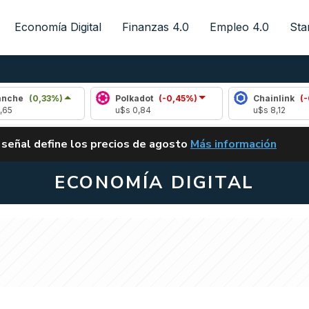
Economía Digital
Finanzas 4.0
Empleo 4.0
Sta
3%)
Polkadot
(-0,45%)
Chainlink
(-0,55%)
u$s 0,84
u$s 8,12
ALERTA
 señal define los precios de agosto
Más información
VUELVE EL CARRY TRA
ECONOMÍA DIGITAL