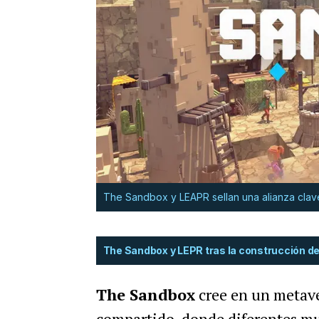
The Sandbox y LEAPR sellan una alianza clave
The Sandbox y LEPR tras la construcción d
The Sandbox
cree en un metave
compartido, donde diferentes mu