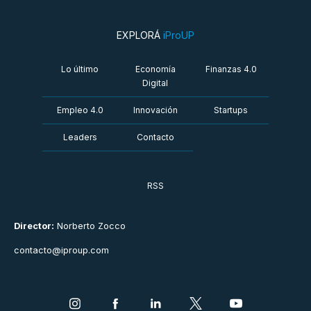
EXPLORÁ
iProUP
Lo último
Economía
Finanzas 4.0
Digital
Empleo 4.0
Innovación
Startups
Leaders
Contacto
RSS
Director:
Norberto Zocco
contacto@iproup.com