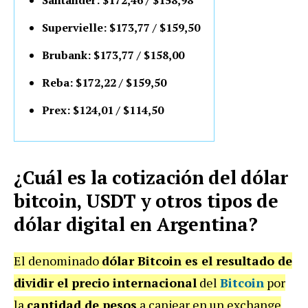
Supervielle: $173,77 / $159,50
Brubank: $173,77 / $158,00
Reba: $172,22 / $159,50
Prex: $124,01 / $114,50
¿Cuál es la cotización del dólar
bitcoin, USDT y otros tipos de
dólar digital en Argentina?
El denominado
dólar Bitcoin es el resultado de
dividir el precio internacional
del
Bitcoin
por
la
cantidad de pesos
a canjear en un exchange