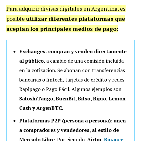
Para adquirir divisas digitales en Argentina, es
posible
utilizar diferentes plataformas que
aceptan
los principales medios de pago
:
Exchanges
:
compran y venden directamente
al público
, a cambio de una comisión incluida
en la cotización. Se abonan con transferencias
bancarias o fintech, tarjetas de crédito y redes
Rapipago o Pago Fácil. Algunos ejemplos son
SatoshiTango, BuenBit, Bitso, Ripio, Lemon
Cash y ArgenBTC
.
Plataformas P2P (persona a persona): unen
a compradores y vendedores, al estilo de
Mercado Libre
. Por ejemplo,
Airtm,
Binance
,