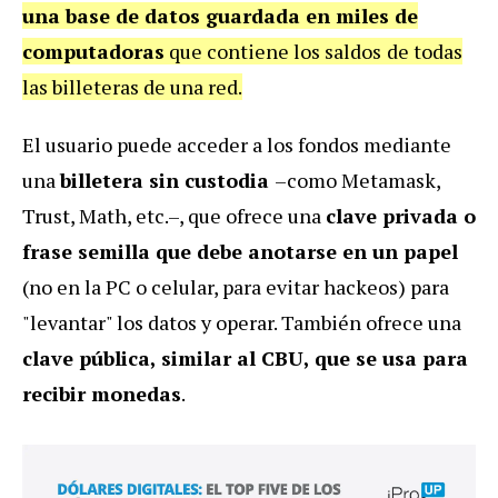
una base de datos guardada en miles de
computadoras
que contiene los saldos
de todas
las billeteras de una red.
El usuario puede acceder a los fondos mediante
una
billetera sin custodia
–como Metamask,
Trust, Math, etc.–, que ofrece una
clave privada o
frase semilla que debe anotarse en un papel
(no en la PC o celular, para evitar hackeos) para
"levantar" los datos y operar. También ofrece una
clave pública, similar al CBU, que se usa para
recibir monedas
.