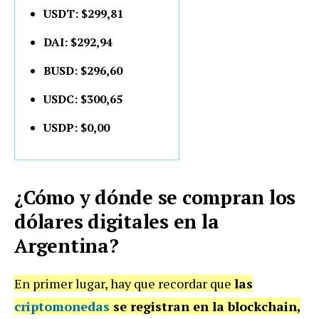
USDT: $299,81
DAI: $292,94
BUSD: $296,60
USDC: $300,65
USDP: $0,00
¿Cómo y dónde se compran los
dólares digitales en la
Argentina?
En primer lugar, hay que recordar que
las
criptomonedas
se registran en la blockchain,