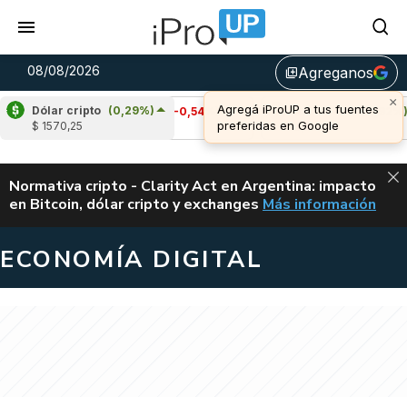
08/08/2026
Agreganos
library_add
Dólar cripto
(0,29%)
Cardano
(-0,54%)
Avalanche
(0,92%)
$ 1570,25
u$s 0,20
u$s 6,52
ALERTA
Normativa cripto - Clarity Act en Argentina: impacto
en Bitcoin, dólar cripto y exchanges
Más información
CLARITY ACT EN AR
ECONOMÍA DIGITAL