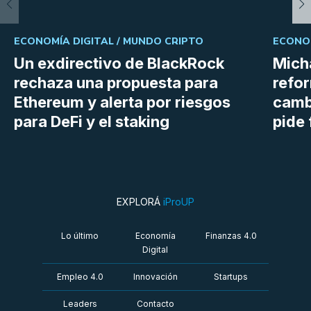
ECONOMÍA DIGITAL /
MUNDO CRIPTO
ECONOM
Un exdirectivo de BlackRock
Micha
rechaza una propuesta para
refor
Ethereum y alerta por riesgos
cambi
para DeFi y el staking
pide 
EXPLORÁ
iProUP
Lo último
Economía
Finanzas 4.0
Digital
Empleo 4.0
Innovación
Startups
Leaders
Contacto