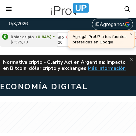
9/8/2026
Agreganos
library_add
×
Agregá iProUP a tus fuentes
Dólar cripto
(0,84%)
9%)
Cardano
(-1,36%)
Avalanche
(-0,91%)
preferidas en Google
$ 1575,78
u$s 0,20
u$s 6,46
ALERTA
Normativa cripto - Clarity Act en Argentina: impacto
en Bitcoin, dólar cripto y exchanges
Más información
CLARITY ACT EN AR
ECONOMÍA DIGITAL