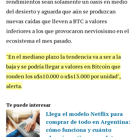
rendimientos sean solamente un oasis en medio
del desierto y aguarda que aún se produzcan
nuevas caídas que lleven a BTC a valores
inferiores a los que provocaron nerviosismo en el
ecosistema el mes pasado.
"En el mediano plazo la tendencia va a ser a la
baja y se podría llegar a valores en Bitcoin que
ronden los u$s10.000 o u$s13.000 por unidad",
alerta.
Te puede interesar
Llega el modelo Netflix para
comprar de todo en Argentina:
cómo funciona y cuánto