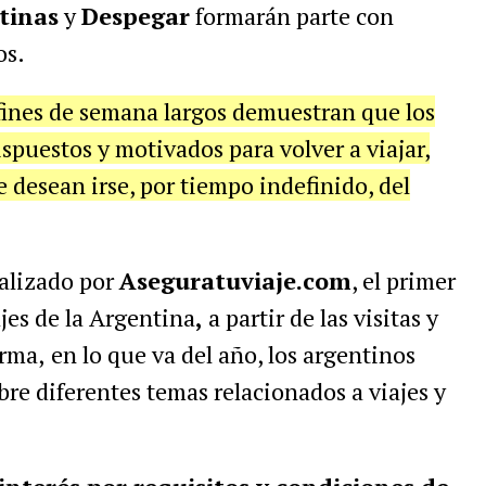
tinas
y
Despegar
formarán parte con
os.
 fines de semana largos demuestran que los
spuestos y motivados para volver a viajar,
desean irse, por tiempo indefinido, del
alizado por
Aseguratuviaje.com
,
el primer
jes de la Argentina
,
a partir de las visitas y
orma,
en lo que va del año, los argentinos
re diferentes temas relacionados a viajes y