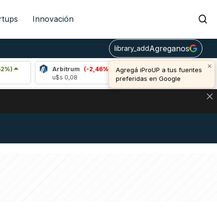
rtups
Innovación
Agreganos
library_add
×
Arbitrum
(-2,46%)
Bitcoin
(-0,55%)
E
Agregá iProUP a tus fuentes
u$s 0,08
u$s 64.380,00
u
preferidas en Google
DE DE BITCOIN Y ESTA SEÑAL DEFINE LOS PRECIOS DE AG