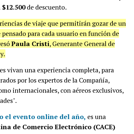
a
$12.500
de descuento.
iencias de viaje que permitirán gozar de un
 pensado para cada usuario en función de
resó
Paula Cristi
, Generante General de
y.
ntes vivan una experiencia completa, para
ados por los expertos de la Compañía,
omo internacionales, con aéreos exclusivos,
ades".
 el evento online del año,
es una
ina de Comercio Electrónico (CACE)