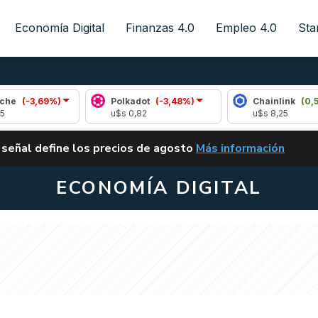
Economía Digital
Finanzas 4.0
Empleo 4.0
Sta
9%)
Polkadot
(-3,48%)
Chainlink
(0,52%)
u$s 0,82
u$s 8,25
ALERTA
 señal define los precios de agosto
Más información
VUELVE EL CARRY TRA
ECONOMÍA DIGITAL