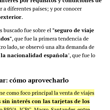
interés por requisitos y condiciones de
r a diferentes países; y por conocer
 exterior
.
s buscado fue sobre el
"seguro de viaje
idos"
, que fue la primera tendencia de
tro lado, se observó una alta demanda de
 la nacionalidad española
", que fue lo
ar: cómo aprovecharlo
e como foco principal la venta de viajes
 sin interés con las tarjetas de los
o BBVA,
ICBC, Macro, Santander, entre