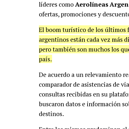
líderes como
Aerolíneas
Argen
ofertas, promociones y descuent
El boom turístico de los últimos
argentinos
están cada vez más di
pero también son muchos los que 
país.
De acuerdo a un relevamiento re
comparador de asistencias de via
consultas recibidas en su plataf
buscaron datos e información sob
destinos.