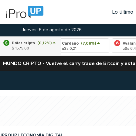
Lo último
Jueves, 6 de agosto de 2026
Dólar cripto
(0,12%)
3,10%)
Cardano
(7,08%)
Avalanche
(-3,6
$ 1575,60
u$s 0,21
u$s 6,45
MUNDO CRIPTO - Vuelve el carry trade de Bitcoin y esta
IPROUP
ECONOMÍA DIGITAL