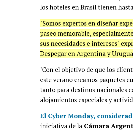
los hoteles en Brasil tienen hast
"Somos expertos en diseñar exper
paseo
memorable, especialmente
sus necesidades e
intereses" exp
Despegar en Argentina y Urugua
"Con el objetivo de que los clie
este
verano creamos paquetes cur
tanto para destinos
nacionales c
alojamientos especiales y
activid
El Cyber Monday, considerado
iniciativa de la
Cámara
Argent