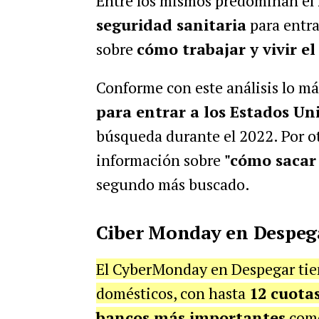
Entre los mismos predominan el
seguridad sanitaria
para entra
sobre
cómo trabajar y vivir el
Conforme con este análisis lo má
para entrar a los Estados Un
búsqueda durante el 2022. Por o
información sobre
"cómo sacar
segundo más buscado.
Ciber Monday en Despeg
El CyberMonday en Despegar tien
domésticos, con
hasta
12 cuotas
bancos más importantes
com