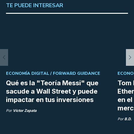
TE PUEDE INTERESAR
ECONOMÍA DIGITAL /
FORWARD GUIDANCE
ECONOM
Qué es la "Teoría Messi" que
Tom 
sacude a Wall Street y puede
Ethe
impactar en tus inversiones
en e
merc
Por
Víctor Zapata
Por
B.D.