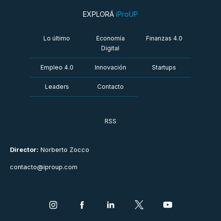
EXPLORÁ
iProUP
Lo último
Economía
Finanzas 4.0
Digital
Empleo 4.0
Innovación
Startups
Leaders
Contacto
RSS
Director:
Norberto Zocco
contacto@iproup.com