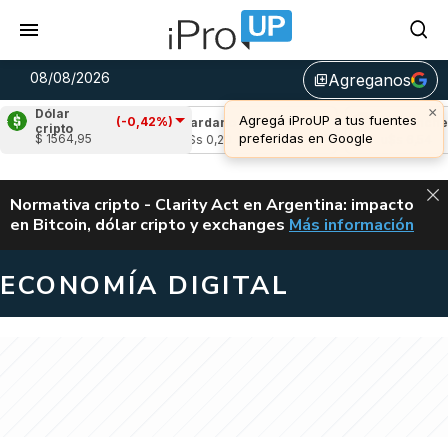
08/08/2026
Agreganos
library_add
×
Dólar
Agregá iProUP a tus fuentes
(-0,42%)
(1,93%)
Cardano
(1,03%)
Avalanche
(1,
cripto
preferidas en Google
$ 1564,95
4
u$s 0,20
u$s 6,54
ALERTA
Normativa cripto - Clarity Act en Argentina: impacto
en Bitcoin, dólar cripto y exchanges
Más información
CLARITY ACT EN AR
ECONOMÍA DIGITAL