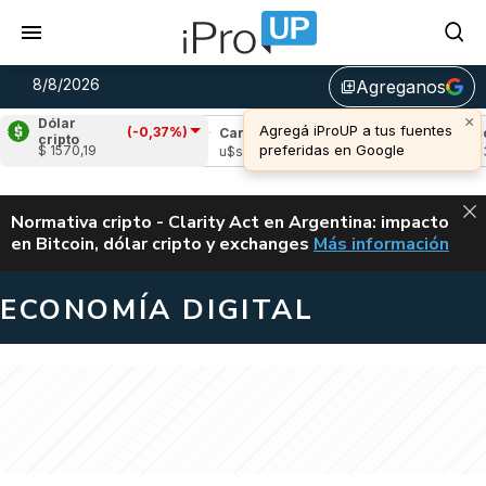
8/8/2026
Agreganos
library_add
×
Dólar
Agregá iProUP a tus fuentes
(-0,37%)
le
(2,74%)
Cardano
(0,84%)
Avalanche
cripto
preferidas en Google
$ 1570,19
1,04
u$s 0,20
u$s 6,53
ALERTA
Normativa cripto - Clarity Act en Argentina: impacto
en Bitcoin, dólar cripto y exchanges
Más información
CLARITY ACT EN AR
ECONOMÍA DIGITAL