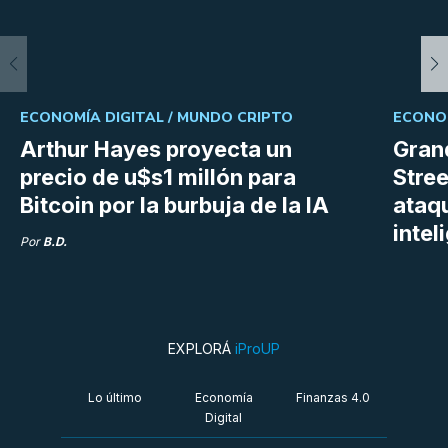
ECONOMÍA DIGITAL /
MUNDO CRIPTO
ECONOM
Arthur Hayes proyecta un
Gran
precio de u$s1 millón para
Stree
Bitcoin por la burbuja de la IA
ataq
intel
Por
B.D.
EXPLORÁ
iProUP
Lo último
Economía
Finanzas 4.0
Digital