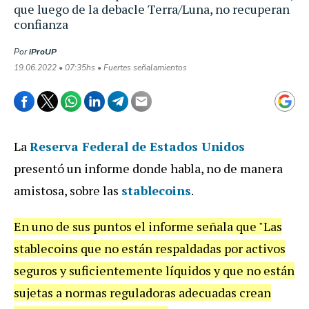
que luego de la debacle Terra/Luna, no recuperan
confianza
Por
iProUP
19.06.2022 • 07:35hs • Fuertes señalamientos
La
Reserva Federal de Estados Unidos
presentó un informe donde habla, no de manera
amistosa, sobre las
stablecoins
.
En uno de sus puntos el informe señala que "Las
stablecoins que no están respaldadas por activos
seguros y suficientemente líquidos y que no están
sujetas a normas reguladoras adecuadas crean