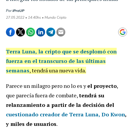
Por
iProUP
27.05.2022 • 14:40hs • Mundo Cripto
Terra Luna
, la cripto que se desplomó con
fuerza en el transcurso de las últimas
semanas
, tendrá una nueva vida.
Parece un milagro pero no lo es y
el proyecto
,
que parecía fuera de combate,
tendrá su
relanzamiento a partir de la decisión del
cuestionado creador de Terra Luna, Do Kwon
,
y miles de usuarios
.