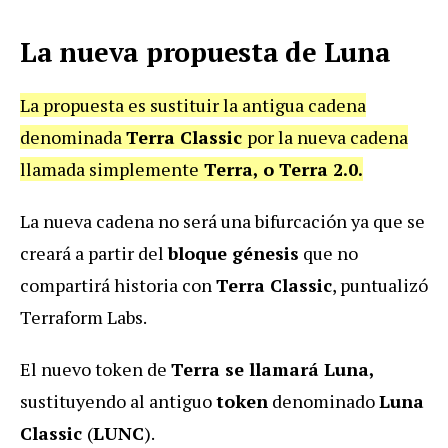
La nueva propuesta de Luna
La propuesta es sustituir la antigua cadena
denominada
Terra Classic
por la nueva cadena
llamada simplemente
Terra, o Terra 2.0.
La nueva cadena no será una bifurcación ya que se
creará a partir del
bloque génesis
que no
compartirá historia con
Terra Classic
, puntualizó
Terraform Labs.
El nuevo token de
Terra se llamará Luna,
sustituyendo al antiguo
token
denominado
Luna
Classic
(
LUNC
).