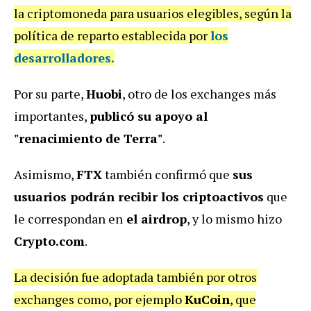
la criptomoneda para usuarios elegibles, según la
política de reparto establecida por
los
desarrolladores.
Por su parte,
Huobi
, otro de los exchanges más
importantes,
publicó su apoyo al
"renacimiento de Terra"
.
Asimismo,
FTX
también confirmó que
sus
usuarios podrán recibir los criptoactivos
que
le correspondan en
el airdrop
, y lo mismo hizo
Crypto.com
.
La decisión fue adoptada también por otros
exchanges como, por ejemplo
KuCoin
, que