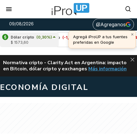
09/08/2026
Agreganos
library_add
×
Agregá iProUP a tus fuentes
Dólar cripto
(0,30%)
)
Cardano
(-1,81%)
Avalanche
(-0,49%)
preferidas en Google
$ 1573,60
u$s 0,20
u$s 6,48
ALERTA
Normativa cripto - Clarity Act en Argentina: impacto
en Bitcoin, dólar cripto y exchanges
Más información
CLARITY ACT EN AR
ECONOMÍA DIGITAL