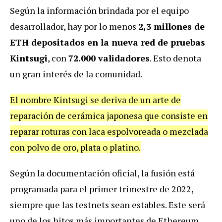
Según la información brindada por el equipo
desarrollador, hay por lo menos
2,3 millones de
ETH depositados en la nueva red de pruebas
Kintsugi
, con
72.000 validadores
. Esto denota
un gran interés de la comunidad.
El nombre Kintsugi se deriva de un arte de
reparación de cerámica japonesa que consiste en
reparar roturas con laca espolvoreada o mezclada
con polvo de oro, plata o platino.
Según la documentación oficial, la fusión está
programada para el primer trimestre de 2022,
siempre que las testnets sean estables. Este será
uno de los hitos más importantes de Ethereum