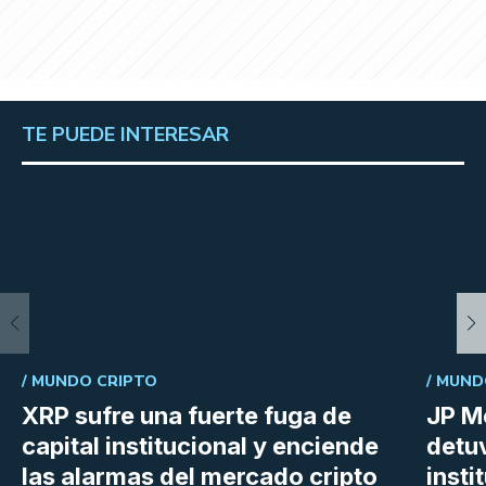
TE PUEDE INTERESAR
/
MUNDO CRIPTO
/
MUND
XRP sufre una fuerte fuga de
JP M
capital institucional y enciende
detu
las alarmas del mercado cripto
insti