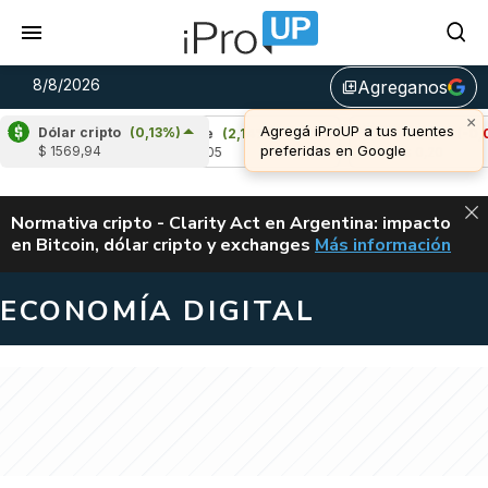
8/8/2026
Agreganos
library_add
×
Agregá iProUP a tus fuentes
Dólar cripto
(0,13%)
1%)
Ripple
(2,14%)
Cardano
(-0,08%)
preferidas en Google
$ 1569,94
u$s 1,05
u$s 0,20
ALERTA
Normativa cripto - Clarity Act en Argentina: impacto
en Bitcoin, dólar cripto y exchanges
Más información
CLARITY ACT EN AR
ECONOMÍA DIGITAL