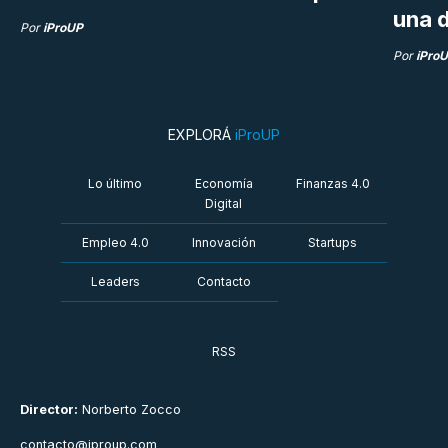
una d
Por
iProUP
Por
iPro
EXPLORÁ
iProUP
Lo último
Economía
Finanzas 4.0
Digital
Empleo 4.0
Innovación
Startups
Leaders
Contacto
RSS
Director:
Norberto Zocco
contacto@iproup.com