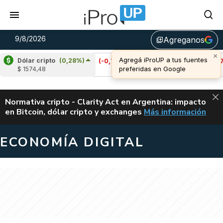
9/8/2026
Agreganos
library_add
Dólar cripto
(0,28%)
Cardano
(-0,71%)
Avalanche
(-0,77%)
$ 1574,48
u$s 0,20
u$s 6,50
ALERTA
Normativa cripto - Clarity Act en Argentina: impacto
en Bitcoin, dólar cripto y exchanges
Más información
CLARITY ACT EN AR
ECONOMÍA DIGITAL