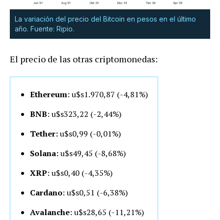
La variación del precio del Bitcoin en pesos en el último
año. Fuente: Ripio.
El precio de las otras criptomonedas:
Ethereum
: u$s1.970,87 (-4,81%)
BNB
: u$s323,22 (-2,44%)
Tether:
u$s0,99 (-0,01%)
Solana:
u$s49,45 (-8,68%)
XRP
: u$s0,40 (-4,35%)
Cardano
: u$s0,51 (-6,38%)
Avalanche
: u$s28,65 (-11,21%)