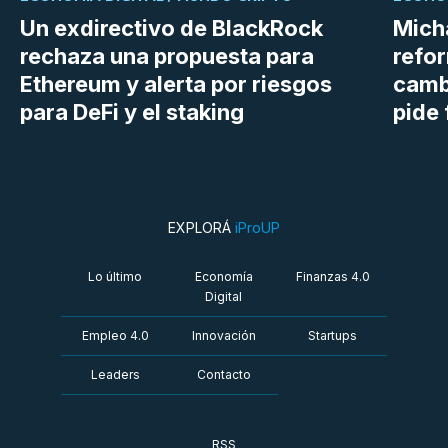
Un exdirectivo de BlackRock
Micha
rechaza una propuesta para
refor
Ethereum y alerta por riesgos
cambi
para DeFi y el staking
pide 
EXPLORÁ
iProUP
Lo último
Economía
Finanzas 4.0
Digital
Empleo 4.0
Innovación
Startups
Leaders
Contacto
RSS