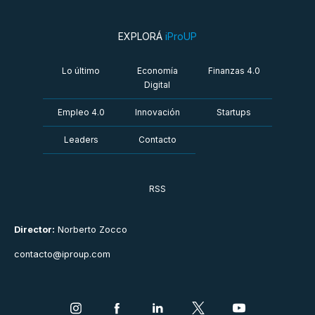
EXPLORÁ
iProUP
Lo último
Economía
Finanzas 4.0
Digital
Empleo 4.0
Innovación
Startups
Leaders
Contacto
RSS
Director:
Norberto Zocco
contacto@iproup.com