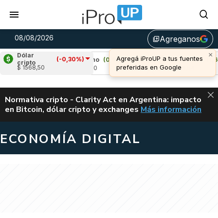
08/08/2026
Agreganos
library_add
×
Dólar
Agregá iProUP a tus fuentes
(-0,30%)
%)
Cardano
(0,91%)
Avalanche
(1,62%)
cripto
preferidas en Google
$ 1568,50
u$s 0,20
u$s 6,54
ALERTA
Normativa cripto - Clarity Act en Argentina: impacto
en Bitcoin, dólar cripto y exchanges
Más información
CLARITY ACT EN AR
ECONOMÍA DIGITAL