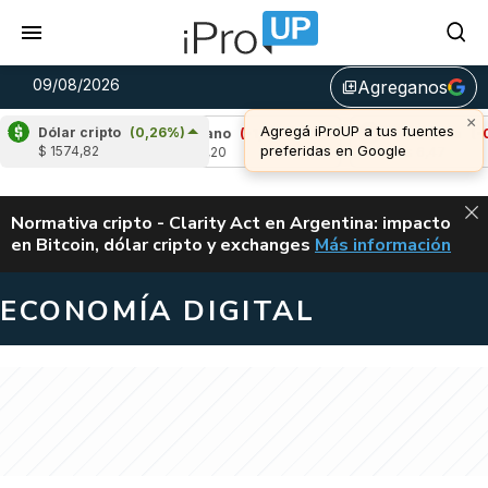
09/08/2026
Agreganos
library_add
Dólar cripto
(0,26%)
4%)
Cardano
(-1,81%)
Avalanche
(-0,49%)
$ 1574,82
u$s 0,20
u$s 6,47
ALERTA
Normativa cripto - Clarity Act en Argentina: impacto
en Bitcoin, dólar cripto y exchanges
Más información
CLARITY ACT EN AR
ECONOMÍA DIGITAL