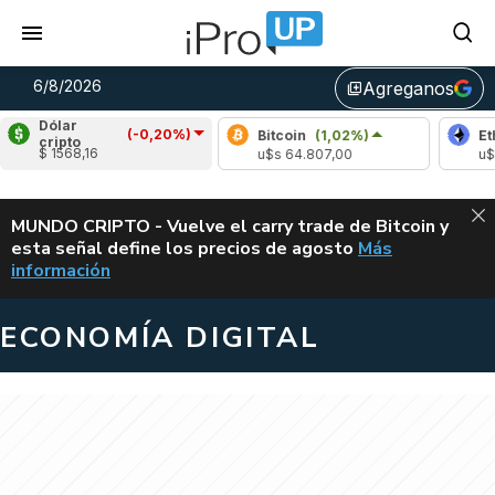
6/8/2026
Agreganos
library_add
Dólar
(-0,20%)
Bitcoin
(1,02%)
Ethereum
cripto
$ 1568,16
u$s 64.807,00
u$s 1911,50
ALERTA
MUNDO CRIPTO - Vuelve el carry trade de Bitcoin y
esta señal define los precios de agosto
Más
VUELVE EL CAR
información
ECONOMÍA DIGITAL