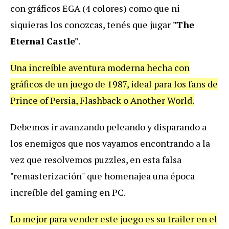
con gráficos EGA (4 colores) como que ni
siquieras los conozcas, tenés que jugar
"The
Eternal Castle"
.
Una increíble aventura moderna hecha con
gráficos de un juego de 1987, ideal para los fans de
Prince of Persia, Flashback o Another World.
Debemos ir avanzando peleando y disparando a
los enemigos que nos vayamos encontrando a la
vez que resolvemos puzzles, en esta falsa
"remasterización" que homenajea una época
increíble del gaming en PC.
Lo mejor para vender este juego es su trailer en el