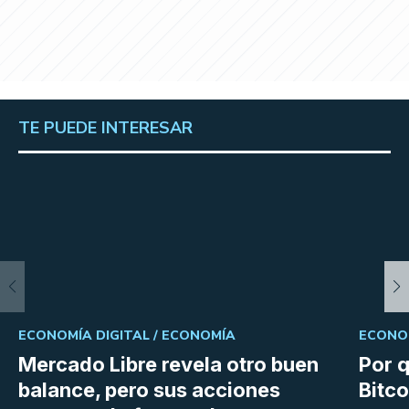
TE PUEDE INTERESAR
ECONOMÍA DIGITAL /
ECONOMÍA
ECONOM
Mercado Libre revela otro buen
Por q
balance, pero sus acciones
Bitco