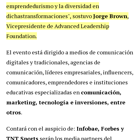
emprendedurismo y la diversidad en
dichas
transformaciones
",
sostuvo
Jorge Brown
,
Vicepresidente de
Advanced Leadership
Foundation.
El evento está dirigido a medios de comunicación
digitales y tradicionales, agencias de
comunicación, líderes empresariales, influencers,
comunicadores, emprendedores e
instituciones
educativas especializadas en
comunicación,
marketing, tecnología e inversiones,
entre
otros
.
Contará con el auspicio de:
Infobae, Forbes y
TNT Sports
serán los media partners del