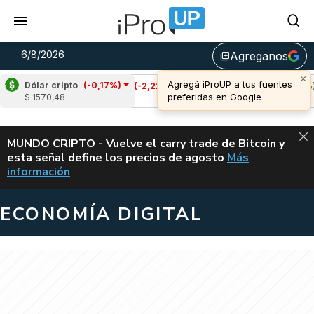
6/8/2026
Agreganos
library_add
Dólar cripto
(-0,17%)
Cardano
(-2,22%)
Avalanche
(0,18%)
$ 1570,48
u$s 0,19
u$s 6,67
ALERTA
MUNDO CRIPTO - Vuelve el carry trade de Bitcoin y
esta señal define los precios de agosto
Más
VUELVE EL CAR
información
ECONOMÍA DIGITAL