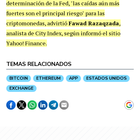
determinación de la Fed, "las caídas aún más
fuertes son el principal riesgo" para las
criptomonedas, advirtió
Fawad Razaqzada
,
analista de City Index, según informó el sitio
Yahoo! Finance.
TEMAS RELACIONADOS
BITCOIN
ETHEREUM
APP
ESTADOS UNIDOS
EXCHANGE