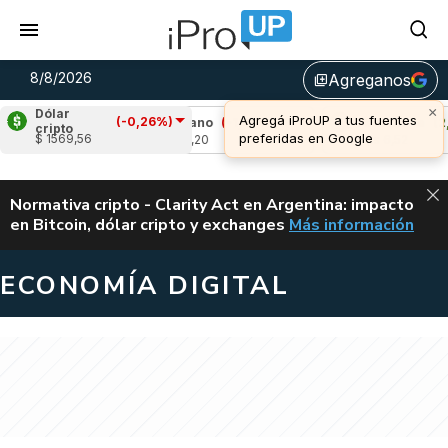
8/8/2026
Agreganos
library_add
×
Dólar
Agregá iProUP a tus fuentes
(-0,26%)
69%)
Cardano
(-1,44%)
Avalanche
(2,29%
cripto
preferidas en Google
$ 1569,56
u$s 0,20
u$s 6,52
ALERTA
Normativa cripto - Clarity Act en Argentina: impacto
en Bitcoin, dólar cripto y exchanges
Más información
CLARITY ACT EN AR
ECONOMÍA DIGITAL