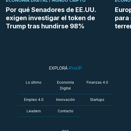
ECONOMÍA DIGITAL /
MUNDO CRIPTO
ECONOM
Por qué Senadores de EE.UU.
Euro
exigen investigar el token de
para 
Trump tras hundirse 98%
terr
EXPLORÁ
iProUP
Lo último
Economía
Finanzas 4.0
Digital
Empleo 4.0
Innovación
Startups
Leaders
Contacto