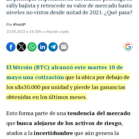
rally bajista y retrocede su valor de mercado hasta
niveles no vistos desde mitad de 2021. ¿Qué pasa?
Por
iProUP
10.05.2022 • 14:30hs • Mundo cripto
El bitcoin (BTC) alcanzó este martes 10 de
mayo una cotización
que la ubica por debajo de
los u$s30.000 por unidad y pierde las ganancias
obtenidas en los últimos meses.
Esto forma parte de una
tendencia del mercado
que
busca alejarse de los activos de riesgo
,
atados a la
incertidumbre
que aún genera la