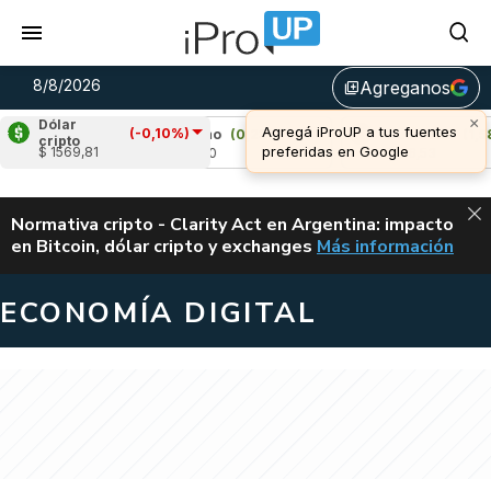
8/8/2026
Agreganos
library_add
×
Dólar
Agregá iProUP a tus fuentes
(-0,10%)
%)
Cardano
(0,23%)
Avalanche
(1,58%)
cripto
preferidas en Google
$ 1569,81
u$s 0,20
u$s 6,53
ALERTA
Normativa cripto - Clarity Act en Argentina: impacto
en Bitcoin, dólar cripto y exchanges
Más información
CLARITY ACT EN AR
ECONOMÍA DIGITAL