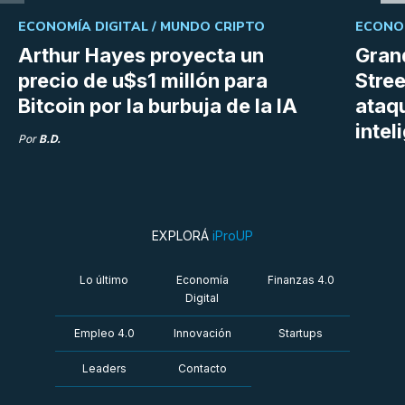
ECONOMÍA DIGITAL /
MUNDO CRIPTO
ECONOM
Arthur Hayes proyecta un
Gran
precio de u$s1 millón para
Stree
Bitcoin por la burbuja de la IA
ataq
intel
Por
B.D.
EXPLORÁ
iProUP
Lo último
Economía
Finanzas 4.0
Digital
Empleo 4.0
Innovación
Startups
Leaders
Contacto