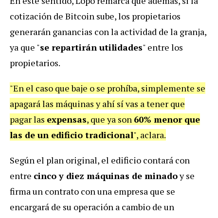
En este sentido, Lopo remarca que además, si la
cotización de Bitcoin sube, los propietarios
generarán ganancias con la actividad de la granja,
ya que "
se repartirán utilidades
" entre los
propietarios.
"En el caso que baje o se prohíba, simplemente se
apagará las máquinas y ahí sí vas a tener que
pagar las
expensas
, que ya son
60% menor que
las de un edificio tradicional
", aclara.
Según el plan original, el edificio contará con
entre
cinco y diez máquinas de minado
y se
firma un contrato con una empresa que se
encargará de su operación a cambio de un