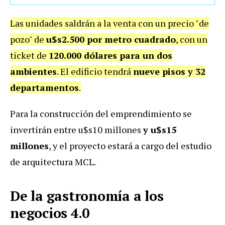
Las unidades saldrán a la venta con un precio "de
pozo" de
u$s2.500 por metro cuadrado
, con un
ticket de
120.000 dólares para un dos
ambientes
. El edificio tendrá
nueve pisos y 32
departamentos
.
Para la construcción del emprendimiento se
invertirán entre u$s10 millones
y u$s15
millones
, y el proyecto estará a cargo del estudio
de arquitectura MCL.
De la gastronomía a los
negocios 4.0