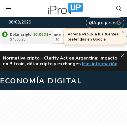
08/08/2026
Agreganos
library_add
Dólar cripto
(0,05%)
)
Cardano
(0,56%)
Avalanche
(1,97%)
$ 1565,25
u$s 0,20
u$s 6,55
ALERTA
Normativa cripto - Clarity Act en Argentina: impacto
en Bitcoin, dólar cripto y exchanges
Más información
CLARITY ACT EN AR
ECONOMÍA DIGITAL