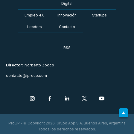
Digital
Empleo 4.0
Innovación
Startups
Leaders
Contacto
RSS
Director:
Norberto Zocco
contacto@iproup.com
iProUP - © Copyright 2026. Grupo App S.A. Buenos Aires, Argentina.
Todos los derechos reservados.