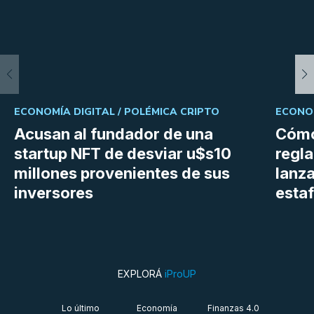
ECONOMÍA DIGITAL /
POLÉMICA CRIPTO
ECONOM
Acusan al fundador de una
Cómo
startup NFT de desviar u$s10
regl
millones provenientes de sus
lanza
inversores
estaf
EXPLORÁ
iProUP
Lo último
Economía
Finanzas 4.0