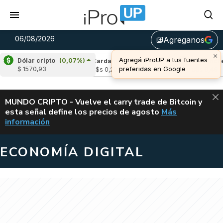
06/08/2026
Agreganos
library_add
×
Agregá iProUP a tus fuentes
Dólar cripto
(0,07%)
(-2,78%)
Cardano
(6,25%)
Avalanche
(-2
preferidas en Google
$ 1570,93
4
u$s 0,20
u$s 6,46
ALERTA
MUNDO CRIPTO - Vuelve el carry trade de Bitcoin y
esta señal define los precios de agosto
Más
VUELVE EL CAR
información
ECONOMÍA DIGITAL