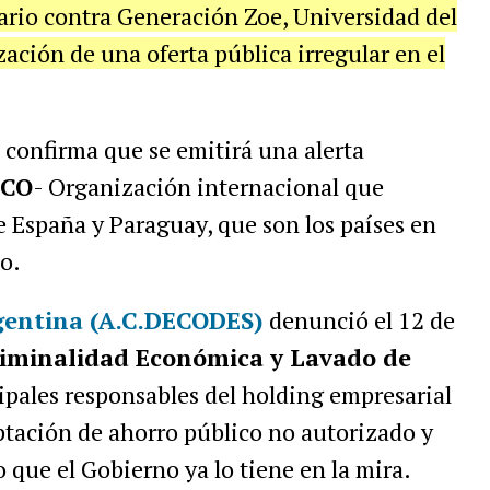
ario contra Generación Zoe, Universidad del
ización de una oferta pública irregular en el
confirma que se emitirá una alerta
SCO
- Organización internacional que
e España y Paraguay, que son los países en
to.
gentina (A.C.DECODES)
denunció el 12 de
riminalidad Económica y Lavado de
cipales responsables del holding empresarial
aptación de ahorro público no autorizado y
 que el Gobierno ya lo tiene en la mira.