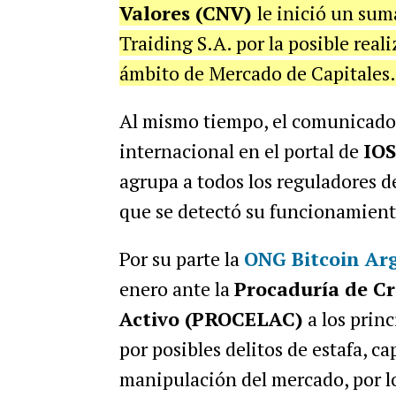
Valores (CNV)
le inició un sum
Traiding S.A. por la posible real
ámbito de Mercado de Capitales.
Al mismo tiempo, el comunicado 
internacional en el portal de
IO
agrupa a todos los reguladores d
que se detectó su funcionamien
Por su parte la
ONG Bitcoin Ar
enero ante la
Procaduría de C
Activo (PROCELAC)
a los prin
por posibles delitos de estafa, c
manipulación del mercado, por lo