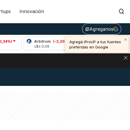
rtups
Innovación
Agreganos
library_add
×
Arbitrum
(-2,20%)
Bitcoin
(0,63%)
Agregá iProUP a tus fuentes
u$s 0,08
u$s 64.613,00
preferidas en Google
DE DE BITCOIN Y ESTA SEÑAL DEFINE LOS PRECIOS DE AG