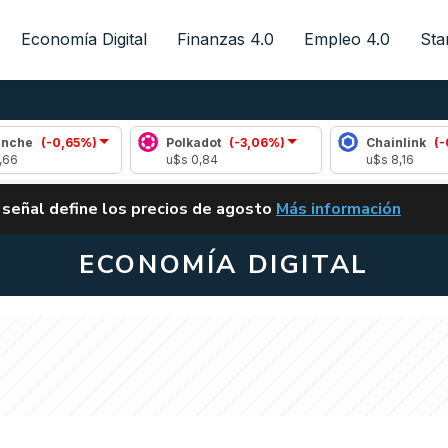
Economía Digital
Finanzas 4.0
Empleo 4.0
Sta
0,65%)
Polkadot
(-3,06%)
Chainlink
(-0,34%)
u$s 0,84
u$s 8,16
ALERTA
 señal define los precios de agosto
Más información
VUELVE EL CARRY TRA
ECONOMÍA DIGITAL