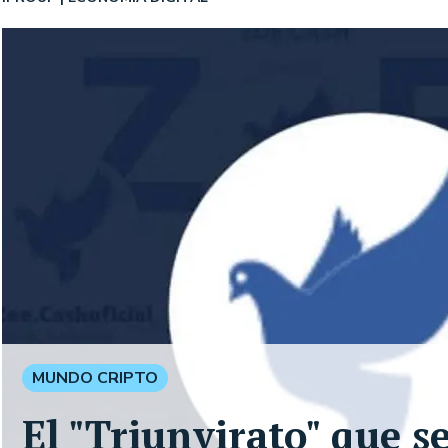
MUNDO CRIPTO
El "Triunvirato" que 