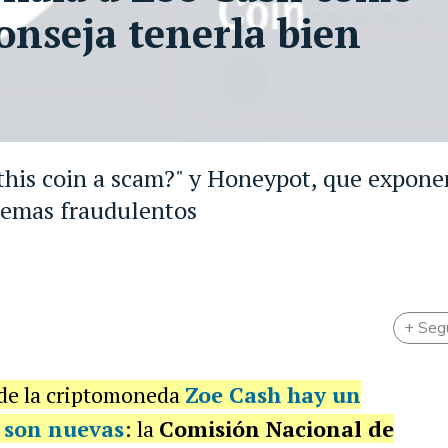
onseja tenerla bien
 this coin a scam?" y Honeypot, que expone
temas fraudulentos
+ Seg
 de la criptomoneda
Zoe Cash hay un
 son nuevas
: la
Comisión Nacional de