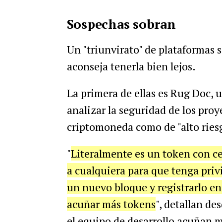
Sospechas sobran
Un "triunvirato" de plataformas 
aconseja tenerla bien lejos.
La primera de ellas es Rug Doc, u
analizar la seguridad de los proy
criptomoneda como de "alto ries
"
Literalmente es un token con ce
a cualquiera para que tenga privi
un nuevo bloque y registrarlo e
acuñar más tokens
", detallan de
el equipo de desarrollo acuñan m