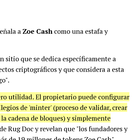
señala a
Zoe Cash
como una estafa y
n sitio que se dedica específicamente a
ectos criptográficos y que considera a esta
go".
ro utilidad. El propietario puede configurar
legios de 'minter' (proceso de validar, crear
n la cadena de bloques) y simplemente
sde Rug Doc y revelan que "los fundadores y
ás de 19 millones de tokens Zoe Cash".