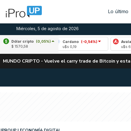
Lo último
Miércoles, 5 de agosto de 2026
Dólar cripto
(0,05%)
(-1,21%)
Cardano
(-0,54%)
Avalanche
(-
$ 1570,58
6
u$s 0,19
u$s 6,66
MUNDO CRIPTO - Vuelve el carry trade de Bitcoin y esta
IPROUP
ECONOMÍA DIGITAL