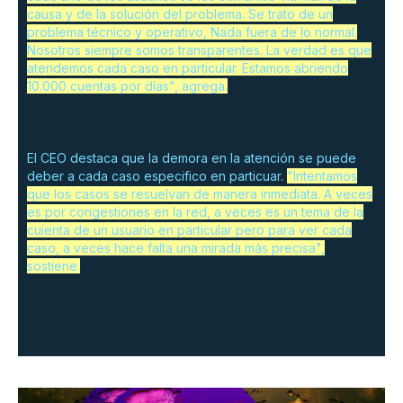
causa y de la solución del problema. Se trato de un
problema técnico y operativo, Nada fuera de lo normal.
Nosotros siempre somos transparentes. La verdad es que
atendemos cada caso en particular. Estamos abriendo
10.000 cuentas por días", agrega.
El CEO destaca que la demora en la atención se puede
deber a cada caso especifico en particuar.
"Intentamos
que los casos se resuelvan de manera inmediata. A veces
es por congestiones en la red, a veces es un tema de la
cuienta de un usuario en particular pero para ver cada
caso, a veces hace falta una mirada más precisa",
sostiene.