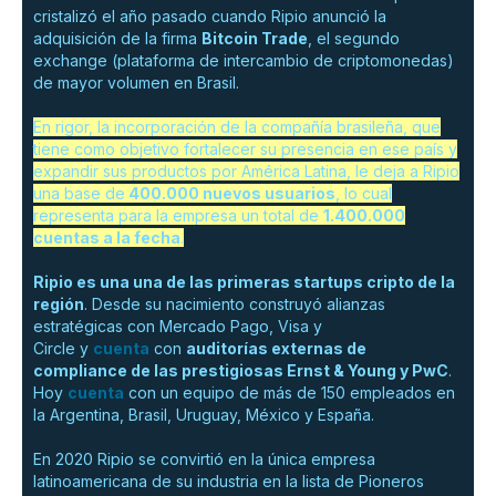
cristalizó el año pasado cuando Ripio anunció la
adquisición de la firma
Bitcoin Trade
, el segundo
exchange (plataforma de intercambio de criptomonedas)
de mayor volumen en Brasil.
En rigor, la incorporación de la compañía brasileña, que
tiene como objetivo fortalecer su presencia en ese país y
expandir sus productos por América Latina, le deja a Ripio
una base de
400.000 nuevos usuarios
, lo cual
representa para la empresa un total de
1.400.000
cuentas a la fecha
.
Ripio es una una de las primeras startups cripto de la
región
. Desde su nacimiento construyó alianzas
estratégicas con Mercado Pago, Visa y
Circle y
cuenta
con
auditorías externas de
compliance de las prestigiosas Ernst & Young y PwC
.
Hoy
cuenta
con un equipo de más de 150 empleados en
la Argentina, Brasil, Uruguay, México y España.
En 2020 Ripio se convirtió en la única empresa
latinoamericana de su industria en la lista de Pioneros