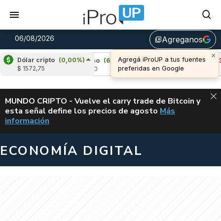
06/08/2026
Agreganos
library_add
×
Agregá iProUP a tus fuentes
Dólar cripto
(0,00%)
3%)
Cardano
(6,43%)
Avalanche
(-3,31%)
preferidas en Google
$ 1572,75
u$s 0,20
u$s 6,46
ALERTA
MUNDO CRIPTO - Vuelve el carry trade de Bitcoin y
esta señal define los precios de agosto
Más
VUELVE EL CAR
información
ECONOMÍA DIGITAL