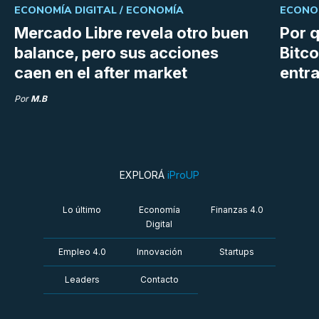
ECONOMÍA DIGITAL /
ECONOMÍA
ECONOM
Mercado Libre revela otro buen
Por q
balance, pero sus acciones
Bitco
caen en el after market
entra
Por
M.B
EXPLORÁ
iProUP
Lo último
Economía
Finanzas 4.0
Digital
Empleo 4.0
Innovación
Startups
Leaders
Contacto