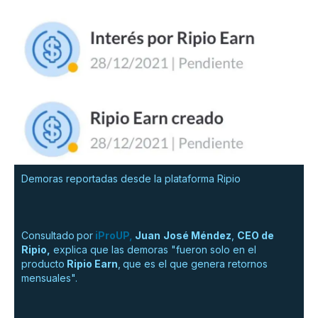
Demoras reportadas desde la plataforma Ripio
Consultado
por
iProUP,
Juan
José Méndez
,
CEO de
Ripio,
explica que las demoras "fueron solo en el
producto
Ripio Earn
,
que es el que genera retornos
mensuales".