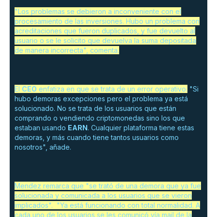
"Los problemas se debieron a inconveniente con el
procesamiento de las inversiones. Hubo un problema con
acreditaciones que fueron duplicados, y fue devuelto al
usuario o se le solicito que devuelva la suma depositada
de manera incorrecta", comenta.
El
CEO
enfatiza en que se trata de un error operativo.
"Si
hubo demoras excepciones pero el problema ya está
solucionado. No se trata de los usuarios que están
comprando o vendiendo criptomonedas sino los que
estaban usando
EARN
. Cualquier plataforma tiene estas
demoras, y más cuando tiene tantos usuarios como
nosotros", añade.
Mendez remarca que "se trató de una demora que ya fue
solucionada y comunicada a los usuarios que se vieron
implicados". "Ya está funcionando con total normalidad. A
cada uno de los usuarios se les comunicó vía mail de la