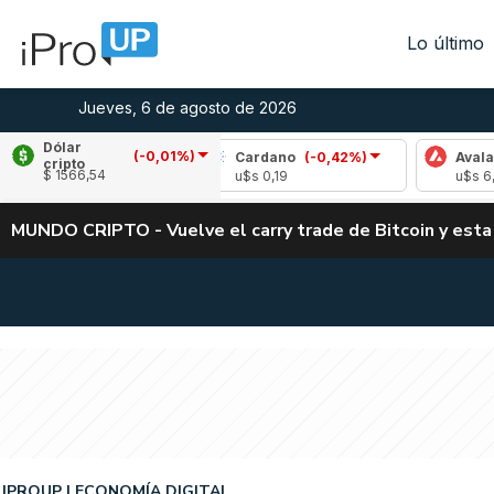
Lo último
Jueves, 6 de agosto de 2026
Dólar
(-0,01%)
,98%)
Cardano
(-0,42%)
Avalanche
(0,33%
cripto
$ 1566,54
u$s 0,19
u$s 6,66
MUNDO CRIPTO - Vuelve el carry trade de Bitcoin y esta
IPROUP
ECONOMÍA DIGITAL