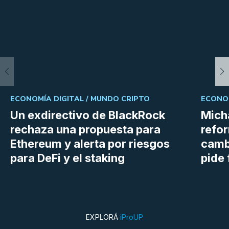
ECONOMÍA DIGITAL /
MUNDO CRIPTO
ECONOM
Un exdirectivo de BlackRock
Micha
rechaza una propuesta para
refor
Ethereum y alerta por riesgos
cambi
para DeFi y el staking
pide 
EXPLORÁ
iProUP