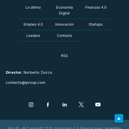
Lo último
Economía
Finanzas 4.0
Digital
Empleo 4.0
Innovación
Startups
Leaders
Contacto
RSS
Director:
Norberto Zocco
contacto@iproup.com
iProUP - © Copyright 2026. Grupo App S.A. Buenos Aires, Argentina.