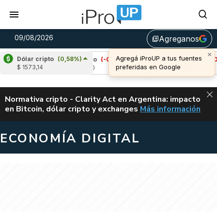
09/08/2026
Agreganos
library_add
Dólar cripto
(0,58%)
)
Cardano
(-0,02%)
Avalanche
(-1,08%)
$ 1573,14
u$s 0,20
u$s 6,48
ALERTA
Normativa cripto - Clarity Act en Argentina: impacto
en Bitcoin, dólar cripto y exchanges
Más información
CLARITY ACT EN AR
ECONOMÍA DIGITAL