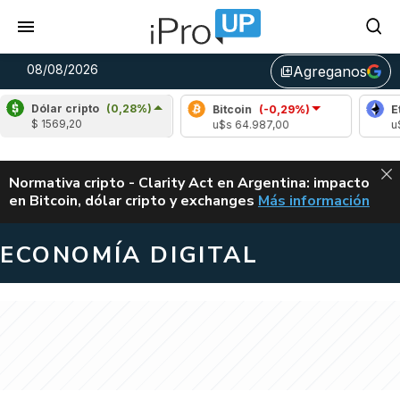
08/08/2026
Agreganos
library_add
Dólar cripto
(0,28%)
Bitcoin
(-0,29%)
Ethereum
$ 1569,20
u$s 64.987,00
u$s 1918,10
ALERTA
Normativa cripto - Clarity Act en Argentina: impacto
en Bitcoin, dólar cripto y exchanges
Más información
CLARITY ACT EN AR
ECONOMÍA DIGITAL