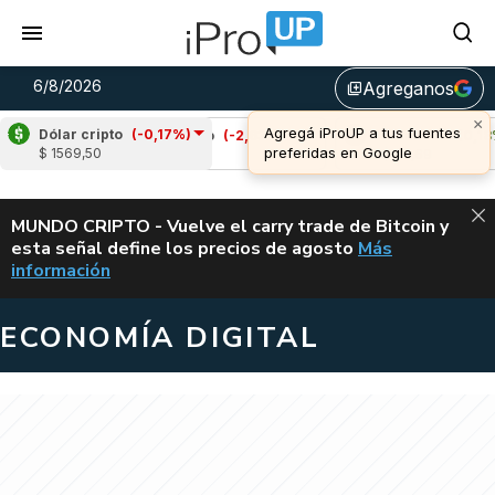
6/8/2026
Agreganos
library_add
Dólar cripto
(-0,17%)
Cardano
(-2,63%)
Avalanche
(0,18%)
$ 1569,50
u$s 0,19
u$s 6,69
ALERTA
MUNDO CRIPTO - Vuelve el carry trade de Bitcoin y
esta señal define los precios de agosto
Más
VUELVE EL CAR
información
ECONOMÍA DIGITAL