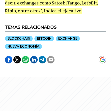
decir, exchanges como SatoshiTango, Let'sBit,
Ripio, entre otros", indica el ejecutivo.
TEMAS RELACIONADOS
BLOCKCHAIN
BITCOIN
EXCHANGE
NUEVA ECONOMÍA