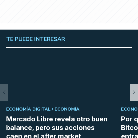
TE PUEDE INTERESAR
ECONOMÍA DIGITAL /
ECONOMÍA
ECONOM
Mercado Libre revela otro buen
Por q
balance, pero sus acciones
Bitco
caen en el after market
entra