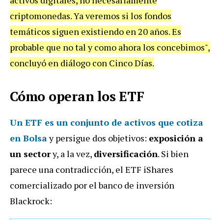
activos digitales, no necesariamente
criptomonedas. Ya veremos si los fondos
temáticos siguen existiendo en 20 años. Es
probable que no tal y como ahora los concebimos",
concluyó en diálogo con Cinco Días.
Cómo operan los ETF
Un
ETF
es un conjunto de activos que cotiza
en Bolsa
y persigue dos objetivos:
exposición a
un sector
y, a la vez,
diversificación
. Si bien
parece una contradicción, el ETF iShares
comercializado por el banco de inversión
Blackrock: