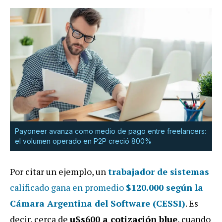
Payoneer avanza como medio de pago entre freelancers:
el volumen operado en P2P creció 800%
Por citar un ejemplo, un
trabajador de sistemas
calificado gana en promedio
$120.000
según la
Cámara Argentina del Software (CESSI)
. Es
decir, cerca de
u$s600 a cotización blue
, cuando