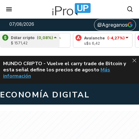
07/08/2026
Agreganos
library_add
Dólar cripto
(0,08%)
Cardano
(6,67%)
Avalanche
(-4,27%)
Polkad
$ 1571,42
u$s 0,20
u$s 6,42
u$s 0,
ALERTA
MUNDO CRIPTO - Vuelve el carry trade de Bitcoin y
esta señal define los precios de agosto
Más
VUELVE EL CAR
información
ECONOMÍA DIGITAL