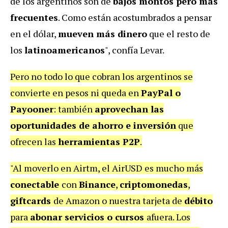
de los argentinos son de
bajos montos pero más
frecuentes
. Como están acostumbrados a pensar
en el dólar,
mueven más dinero
que el resto de
los
latinoamericanos
", confía Levar.
Pero no todo lo que cobran los argentinos se
convierte en pesos ni queda en
PayPal o
Payooner
: también
aprovechan las
oportunidades de ahorro e inversión
que
ofrecen las
herramientas P2P
.
"Al moverlo en Airtm, el AirUSD es mucho más
conectable
con
Binance
,
criptomonedas
,
giftcards
de Amazon o nuestra tarjeta de
débito
para
abonar servicios o cursos
afuera. Los