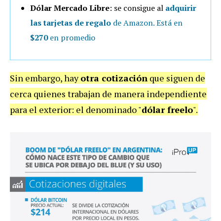
Dólar Mercado Libre
: se consigue al
adquirir
las tarjetas de regalo
de Amazon. Está en
$270
en promedio
Sin embargo, hay
otra cotización
que siguen de
cerca quienes trabajan de manera independiente
para el exterior: el denominado "
dólar freelo
".