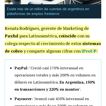
Existe más de un millón de cuentas de argentinos en
plataformas de empleo freelance
Renata Rodrígues, gerente de Marketing de
Paxful
para Latinoamérica,
coincide
con su
colega respecto al crecimiento de estos
sistemas
de cobro
y comparte algunas cifras con
iProUP
:
PayPal
: "Creció casi
170
% interanual en
operaciones
totales y más
200
% en
volumen
en
dólares en
Latinoamérica
.
En
Argentina
, 150%
en transacciones y
220% en montos
".
Payoneer
: "Avanzó casi
450% interanual en
operaciones
y más de un
300% en volume
n en