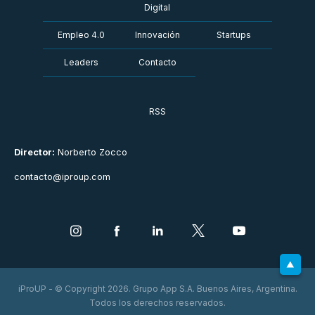
Digital
Empleo 4.0
Innovación
Startups
Leaders
Contacto
RSS
Director:
Norberto Zocco
contacto@iproup.com
iProUP - © Copyright 2026. Grupo App S.A. Buenos Aires, Argentina.
Todos los derechos reservados.