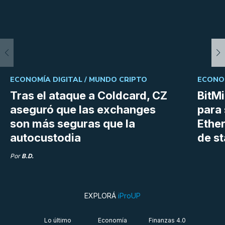
ECONOMÍA DIGITAL /
MUNDO CRIPTO
ECONOM
Tras el ataque a Coldcard, CZ
BitM
aseguró que las exchanges
para 
son más seguras que la
Ethe
autocustodia
de s
Por
B.D.
EXPLORÁ
iProUP
Lo último
Economía
Finanzas 4.0