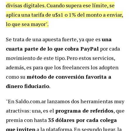
divisas digitales. Cuando
supera ese límite
, se
aplica una tarifa de u$s1 o
1% del monto
a enviar,
lo que sea mayor".
Se trata de una apuesta fuerte, ya que es
una
cuarta parte de lo que cobra PayPal
por cada
movimiento de este tipo. Pero estos servicios,
además, es para que los freelancers los adopten
como su
método de conversión favorita a
dinero fiduciario
.
"En Saldo.com.ar lanzamos dos herramientas muy
atractivas: una, es el
programa de referidos
, que
premia con hasta
35 dólares por cada colega
que inviten
a la plataforma. En segundo lugar, la