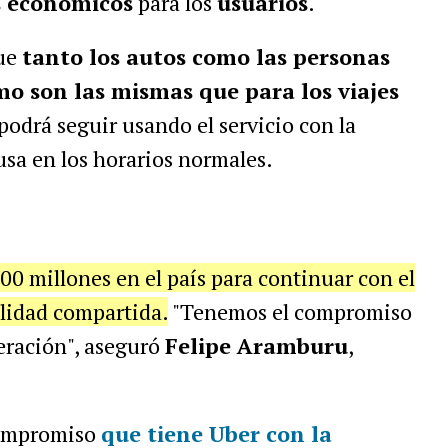
s económicos
para los
usuarios
.
que
tanto los autos como las personas
 son las mismas que para los viajes
 podrá seguir usando el servicio con la
sa en los horarios normales.
00 millones en el país para continuar con el
ilidad compartida.
"Tenemos el compromiso
eración", aseguró
Felipe Aramburu
,
compromiso
que tiene Uber con la