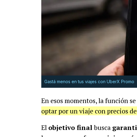
Gastá menos en tus viajes con UberX Promo
En esos momentos, la función se 
optar por un viaje con precios d
El
objetivo final
busca
garant