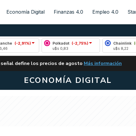
Economía Digital
Finanzas 4.0
Empleo 4.0
Sta
91%)
Polkadot
(-2,75%)
Chainlink
(0,43%)
u$s 0,83
u$s 8,22
ALERTA
 señal define los precios de agosto
Más información
VUELVE EL CARRY TRA
ECONOMÍA DIGITAL