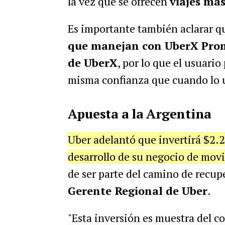
la vez que se ofrecen
viajes má
Es importante también aclarar 
que manejan con UberX Promo
de UberX
, por lo que el usuario
misma confianza que cuando lo u
Apuesta a la Argentina
Uber adelantó que invertirá $2.2
desarrollo de su negocio de mov
de ser parte del camino de recup
Gerente Regional de Uber
.
"Esta inversión es muestra del 