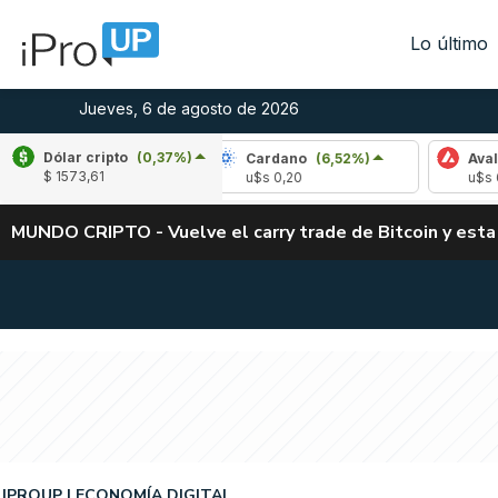
Lo último
Jueves, 6 de agosto de 2026
Dólar cripto
(0,37%)
-2,74%)
Cardano
(6,52%)
Avalanche
(-2,
$ 1573,61
u$s 0,20
u$s 6,46
MUNDO CRIPTO - Vuelve el carry trade de Bitcoin y esta
IPROUP
ECONOMÍA DIGITAL