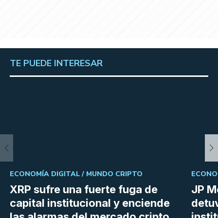
TE PUEDE INTERESAR
ECONOMÍA DIGITAL /
MUNDO CRIPTO
ECONOM
XRP sufre una fuerte fuga de
JP M
capital institucional y enciende
detu
las alarmas del mercado cripto
insti