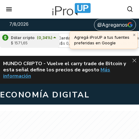
7/8/2026
Agreganos
library_add
×
Agregá iProUP a tus fuentes
Dólar cripto
(0,34%)
e
(-0,60%)
Cardano
(5,95%)
Avalanche
(
preferidas en Google
$ 1571,65
04
u$s 0,20
u$s 6,45
ALERTA
MUNDO CRIPTO - Vuelve el carry trade de Bitcoin y
esta señal define los precios de agosto
Más
VUELVE EL CAR
información
ECONOMÍA DIGITAL