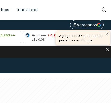
rtups
Innovación
Agreganos
library_add
×
Arbitrum
(-1,23%)
Bitcoin
(0,80%)
Agregá iProUP a tus fuentes
u$s 0,08
u$s 64.944,00
preferidas en Google
NA: IMPACTO EN BITCOIN, DÓLAR CRIPTO Y EXCHANGES