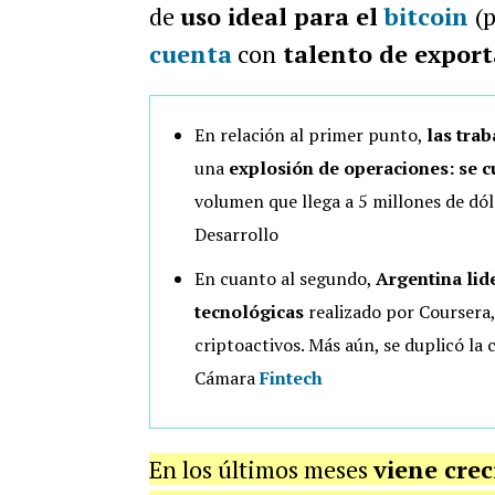
de
uso ideal para el
bitcoin
(
cuenta
con
talento de export
En relación al primer punto,
las tra
una
explosión de operaciones: se 
volumen que llega a 5 millones de dól
Desarrollo
En cuanto al segundo,
Argentina lid
tecnológicas
realizado por Coursera,
criptoactivos. Más aún, se duplicó la
Cámara
Fintech
En los últimos meses
viene crec