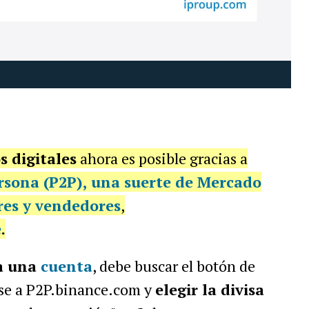
s digitales
ahora es posible gracias a
rsona
(
P2P
), una suerte de Mercado
es y vendedores
,
e
.
a una
cuenta
, debe buscar el botón de
rse a P2P.binance.com y
elegir la divisa