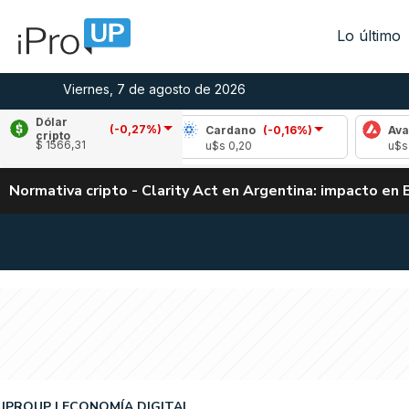
Lo último
Viernes, 7 de agosto de 2026
Dólar
(-0,27%)
e
(-0,90%)
Cardano
(-0,16%)
Avalanche
(
cripto
$ 1566,31
03
u$s 0,20
u$s 6,45
Normativa cripto - Clarity Act en Argentina: impacto en 
IPROUP
ECONOMÍA DIGITAL