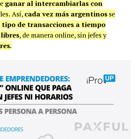
te
ganar al intercambiarlas con
les. Así,
cada vez más argentinos
se
e tipo de transacciones a tiempo
libres
, de manera online, sin jefes y
res.