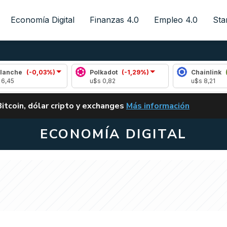
Economía Digital
Finanzas 4.0
Empleo 4.0
Sta
-0,03%)
Polkadot
(-1,29%)
Chainlink
(0,29%)
u$s 0,82
u$s 8,21
ALERTA
Bitcoin, dólar cripto y exchanges
Más información
CLARITY ACT EN ARGENTI
ECONOMÍA DIGITAL