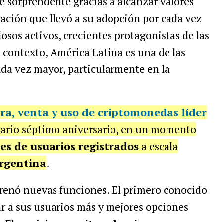
 sorprendente gracias a alcanzar valores
uación que llevó a su adopción por cada vez
sos activos, crecientes protagonistas de las
e contexto, América Latina es una de las
da vez mayor, particularmente en la
ra, venta y uso de criptomonedas líder
sario séptimo aniversario, en un momento
es de usuarios registrados
a escala
Argentina
.
strenó nuevas funciones. El primero conocido
ar a sus usuarios más y mejores opciones