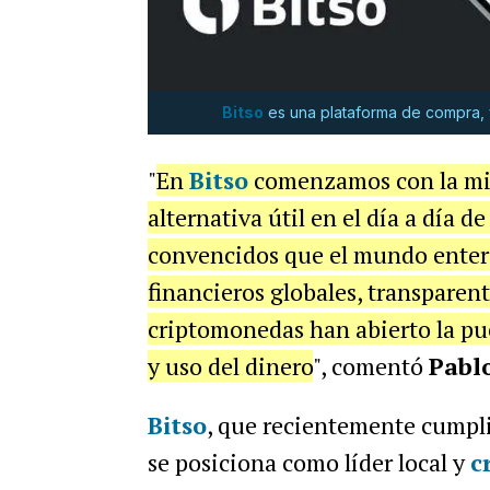
Bitso
es una plataforma de compra, 
"
En
Bitso
comenzamos con la misi
alternativa útil en el día a día 
convencidos que el mundo entero
financieros globales, transparente
criptomonedas han abierto la pue
y uso del dinero
", comentó
Pabl
Bitso
, que recientemente cumpli
se posiciona como líder local y
c