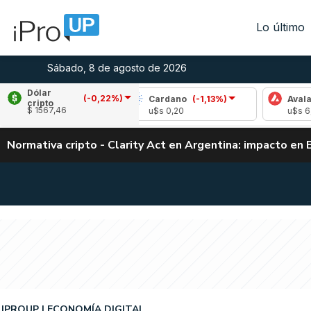
Lo último
Sábado, 8 de agosto de 2026
Dólar
(-0,22%)
(0,66%)
Cardano
(-1,13%)
Avalanche
(2,
cripto
$ 1567,46
u$s 0,20
u$s 6,52
Normativa cripto - Clarity Act en Argentina: impacto en 
IPROUP
ECONOMÍA DIGITAL