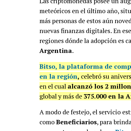
Las criptomonedas posee un auge
meteóricos en el último año, sit
más personas de estos aún novedo
nuevas finanzas digitales. En es
regiones dónde la adopción es ca
Argentina
.
Bitso, la plataforma de comp
en la región
,
celebró su aniver
en el cual
alcanzó los 2 millon
global y más de
375.000 en la 
A modo de festejo, el servicio e
como
Beneficiarios
, para brind