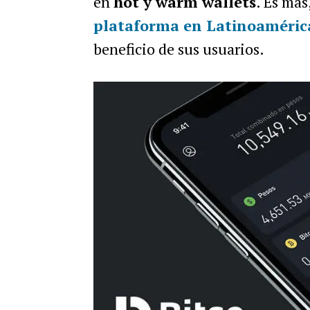
en
hot y warm wallets
. Es más
plataforma en Latinoamérica
beneficio de sus usuarios.