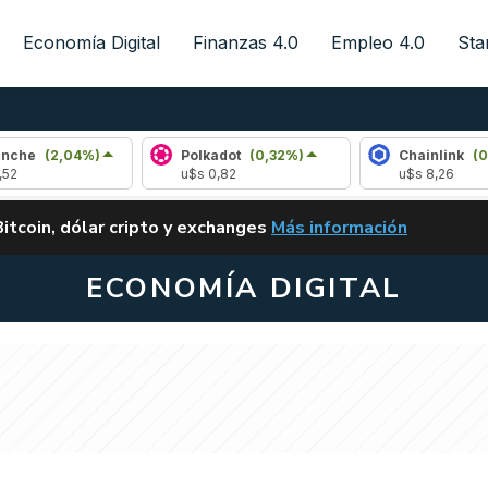
Economía Digital
Finanzas 4.0
Empleo 4.0
Sta
04%)
Polkadot
(0,32%)
Chainlink
(0,85%)
u$s 0,82
u$s 8,26
ALERTA
Bitcoin, dólar cripto y exchanges
Más información
CLARITY ACT EN ARGENTI
ECONOMÍA DIGITAL