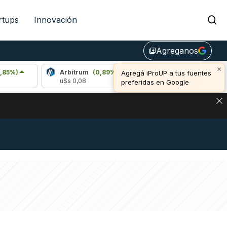
rtups
Innovación
Agreganos
library_add
×
Arbitrum
(0,89%)
Bitcoin
(1,01%)
Agregá iProUP a tus fuentes
u$s 0,08
u$s 64.942,00
preferidas en Google
NA: IMPACTO EN BITCOIN, DÓLAR CRIPTO Y EXCHANGES