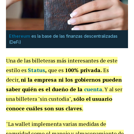
Ethereum
es la base de las finanzas descentralizadas
(DeFi)
Una de las billeteras más interesantes de este
estilo es
Status
,
que es
100% privada.
Es
decir,
ni la empresa ni los gobiernos pueden
saber quién es el dueño de la
cuenta
. Y al ser
una billetera "sin custodia",
sólo el usuario
conoce cuáles son sus claves
.
"La wallet implementa varias medidas de
seguridad como el manejo y almacenamiento de