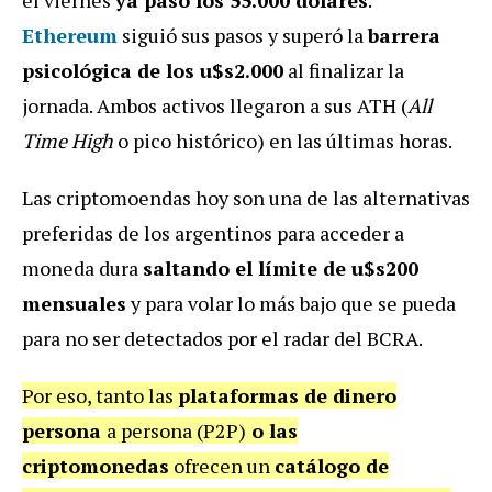
Ethereum
siguió sus pasos y superó la
barrera
psicológica de los u$s2.000
al finalizar la
jornada. Ambos activos llegaron a sus ATH (
All
Time High
o pico histórico) en las últimas horas.
Las criptomoendas hoy son una de las alternativas
preferidas de los argentinos para acceder a
moneda dura
saltando el límite de u$s200
mensuales
y para volar lo más bajo que se pueda
para no ser detectados por el radar del BCRA.
Por eso, tanto las
plataformas de dinero
persona
a persona (P2P)
o las
criptomonedas
ofrecen un
catálogo de