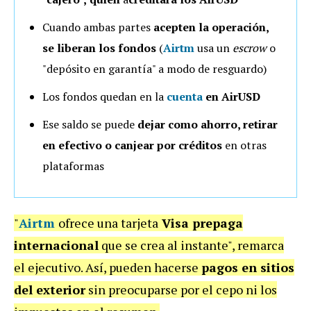
Cuando ambas partes
acepten la operación,
se liberan los fondos
(
Airtm
usa un
escrow
o
"depósito en garantía" a modo de resguardo)
Los fondos quedan en la
cuenta
en AirUSD
Ese saldo se puede
dejar como
ahorro, retirar
en efectivo
o
canjear por créditos
en otras
plataformas
"
Airtm
ofrece una tarjeta
Visa prepaga
internacional
que se crea al instante", remarca
el ejecutivo. Así, pueden hacerse
pagos en sitios
del exterior
sin preocuparse por el cepo ni los