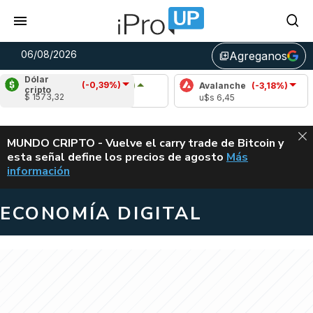
06/08/2026
Agreganos
library_add
Dólar
(-0,39%)
Cardano
(5,31%)
Avalanche
(-3,18%)
Polka
cripto
$ 1573,32
u$s 0,20
u$s 6,45
u$s 0
ALERTA
MUNDO CRIPTO - Vuelve el carry trade de Bitcoin y
esta señal define los precios de agosto
Más
VUELVE EL CAR
información
ECONOMÍA DIGITAL