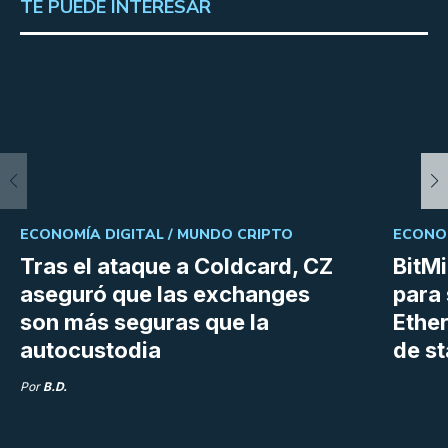
TE PUEDE INTERESAR
ECONOMÍA DIGITAL /
MUNDO CRIPTO
ECONOM
Tras el ataque a Coldcard, CZ
BitM
aseguró que las exchanges
para 
son más seguras que la
Ethe
autocustodia
de s
Por
B.D.