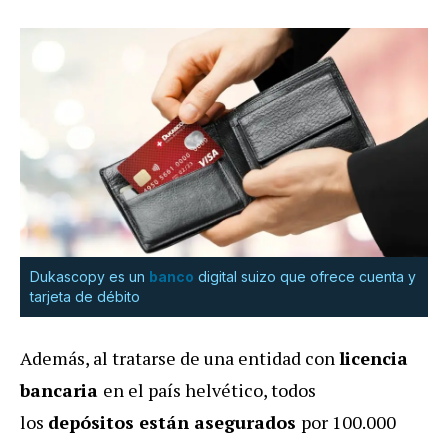
Dukascopy es un
banco
digital suizo que ofrece cuenta y
tarjeta de débito
Además, al tratarse de una entidad con
licencia
bancaria
en el país helvético, todos
los
depósitos están asegurados
por 100.000