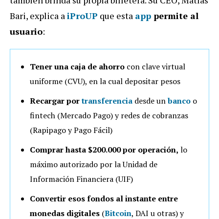
también brinda su propia billetera. Su CEO, Matías
Bari, explica a
iProUP
que esta
app
permite al
usuario
:
Tener
una caja de ahorro
con clave virtual
uniforme (CVU), en la cual depositar pesos
Recargar por
transferencia
desde un
banco
o
fintech (Mercado Pago) y redes de cobranzas
(Rapipago y Pago Fácil)
Comprar hasta $200.000 por operación,
lo
máximo autorizado por la Unidad de
Información Financiera (UIF)
Convertir esos fondos al instante entre
monedas digitales
(
Bitcoin
, DAI u otras) y