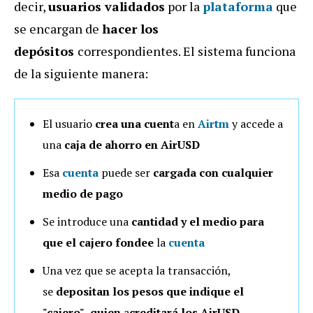
decir,
usuarios validados
por la
plataforma
que
se encargan de
hacer los
depósitos
correspondientes. El sistema funciona
de la siguiente manera:
El usuario
crea una cuent
a en
Airtm
y accede a
una
caja de ahorro en AirUSD
Esa
cuenta
puede ser
cargada con cualquier
medio de pago
Se introduce una
cantidad y el medio para
que el cajero fondee
la
cuenta
Una vez que se acepta la transacción,
se
depositan los pesos que indique el
"cajero",
quien
a
creditará los AirUSD