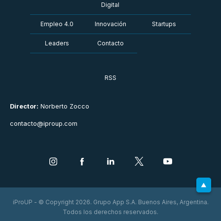
Digital
Empleo 4.0
Innovación
Startups
Leaders
Contacto
RSS
Director:
Norberto Zocco
contacto@iproup.com
iProUP - © Copyright 2026. Grupo App S.A. Buenos Aires, Argentina.
Todos los derechos reservados.