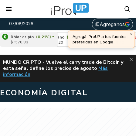
07/08/2026
Agreganos
library_add
Dólar cripto
(0,21%)
1,57%)
Cardano
(4,80%)
Avalanche
(-3,4
$ 1570,83
u$s 0,20
u$s 6,42
ALERTA
MUNDO CRIPTO - Vuelve el carry trade de Bitcoin y
esta señal define los precios de agosto
Más
VUELVE EL CAR
información
ECONOMÍA DIGITAL