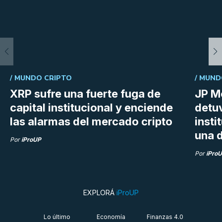
/
MUNDO CRIPTO
/
MUND
XRP sufre una fuerte fuga de
JP M
capital institucional y enciende
detu
las alarmas del mercado cripto
insti
una d
Por
iProUP
Por
iPro
EXPLORÁ
iProUP
Lo último
Economía
Finanzas 4.0