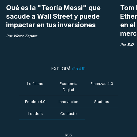
Qué es la "Teoría Messi" que
Tom 
sacude a Wall Street y puede
Ethe
impactar en tus inversiones
en e
merc
Por
Víctor Zapata
Por
B.D.
EXPLORÁ
iProUP
Lo último
Economía
Finanzas 4.0
Digital
Empleo 4.0
Innovación
Startups
Leaders
Contacto
RSS