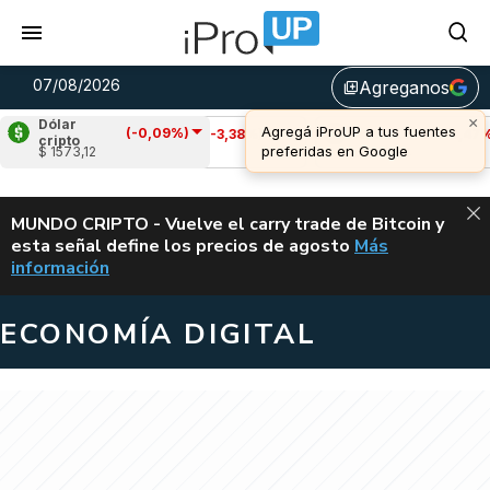
07/08/2026
Agreganos
library_add
Dólar
(-0,09%)
Cardano
(-3,38%)
Avalanche
(-0,47%)
cripto
$ 1573,12
u$s 0,20
u$s 6,44
ALERTA
MUNDO CRIPTO - Vuelve el carry trade de Bitcoin y
esta señal define los precios de agosto
Más
VUELVE EL CAR
información
ECONOMÍA DIGITAL