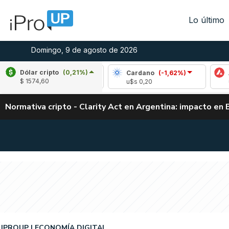
Lo último
Domingo, 9 de agosto de 2026
Dólar cripto
(0,21%)
ple
(-0,18%)
Cardano
(-1,62%)
Avalanche
$ 1574,60
1,04
u$s 0,20
u$s 6,48
Normativa cripto - Clarity Act en Argentina: impacto en 
IPROUP
ECONOMÍA DIGITAL