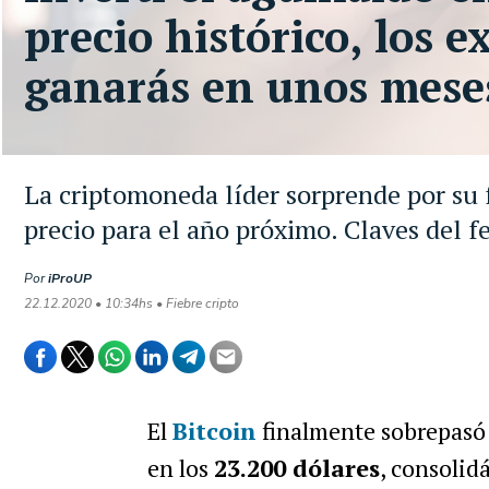
precio histórico, los 
ganarás en unos mese
La criptomoneda líder sorprende por su f
precio para el año próximo. Claves del
Por
iProUP
22.12.2020 • 10:34hs • Fiebre cripto
El
Bitcoin
finalmente sobrepasó 
en los
23.200 dólares
, consolid