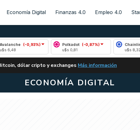
Economía Digital
Finanzas 4.0
Empleo 4.0
Sta
(-0,93%)
Polkadot
(-0,87%)
Chainlink
(0,24%)
u$s 0,81
u$s 8,32
ALERTA
Bitcoin, dólar cripto y exchanges
Más información
CLARITY ACT EN ARGENTI
ECONOMÍA DIGITAL