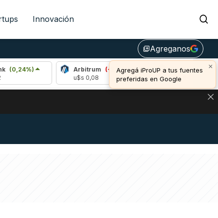
rtups
Innovación
Agreganos
library_add
×
Arbitrum
(-2,03%)
Bitcoin
(-0,27%)
Agregá iProUP a tus fuentes
u$s 0,08
u$s 64.861,00
preferidas en Google
NA: IMPACTO EN BITCOIN, DÓLAR CRIPTO Y EXCHANGES