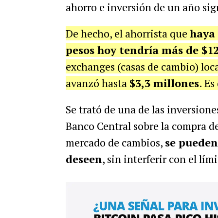
ahorro e inversión de un año si
De hecho, el ahorrista que
haya 
pesos hoy tendría más de $12
exchanges (casas de cambio) loca
avanzó hasta
$3,3 millones
. Es
Se trató de una de las inversiones
Banco Central sobre la compra d
mercado de cambios,
se pueden
deseen
, sin interferir con el l