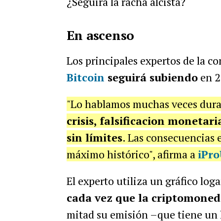
¿Seguirá la racha alcista?
En ascenso
Los principales expertos de la c
Bitcoin
seguirá subiendo
en 2
"Lo hablamos muchas veces duran
crisis, falsificacion monetar
sin límites
. Las consecuencias e
máximo histórico", afirma a
iPr
El experto utiliza un gráfico loga
cada vez que la criptomoned
mitad su emisión –que tiene un 