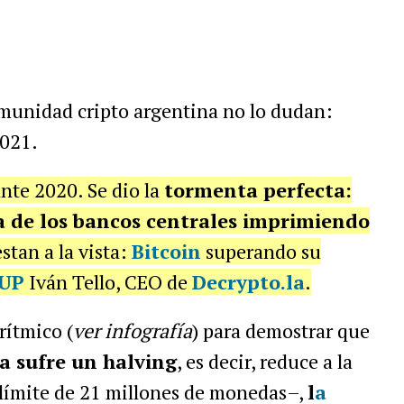
omunidad cripto argentina no lo dudan:
021.
te 2020. Se dio la
tormenta perfecta:
ia de los bancos centrales imprimiendo
stan a la vista:
Bitcoin
superando su
oUP
Iván Tello, CEO de
Decrypto.la
.
rítmico (
ver infografía
) para demostrar que
a sufre un halving
, es decir, reduce a la
límite de 21 millones de monedas–,
l
a