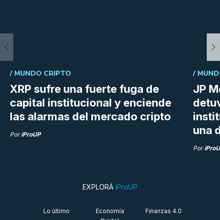
/
MUNDO CRIPTO
/
MUND
XRP sufre una fuerte fuga de
JP M
capital institucional y enciende
detu
las alarmas del mercado cripto
insti
una d
Por
iProUP
Por
iPro
EXPLORÁ
iProUP
Lo último
Economía
Finanzas 4.0