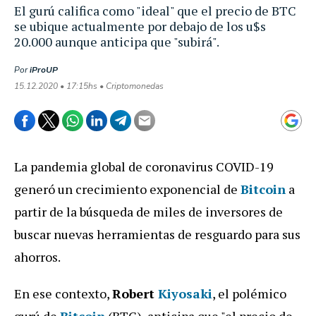
El gurú califica como "ideal" que el precio de BTC
se ubique actualmente por debajo de los u$s
20.000 aunque anticipa que "subirá".
Por
iProUP
15.12.2020 • 17:15hs • Criptomonedas
La pandemia global de coronavirus COVID-19
generó un crecimiento exponencial de
Bitcoin
a
partir de la búsqueda de miles de inversores de
buscar nuevas herramientas de resguardo para sus
ahorros.
En ese contexto,
Robert
Kiyosaki
, el polémico
gurú de
Bitcoin
(BTC), anticipa que "el precio de