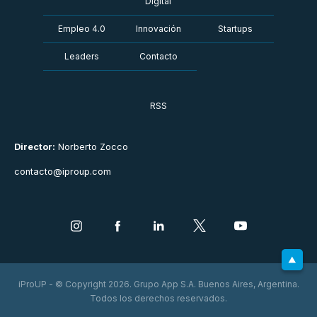
Digital
Empleo 4.0
Innovación
Startups
Leaders
Contacto
RSS
Director:
Norberto Zocco
contacto@iproup.com
iProUP - © Copyright 2026. Grupo App S.A. Buenos Aires, Argentina.
Todos los derechos reservados.