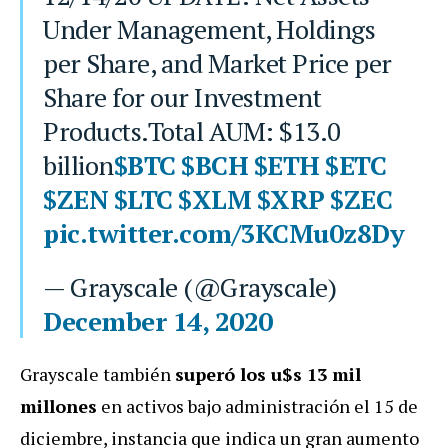
Under Management, Holdings
per Share, and Market Price per
Share for our Investment
Products.Total AUM: $13.0
billion
$BTC
$BCH
$ETH
$ETC
$ZEN
$LTC
$XLM
$XRP
$ZEC
pic.twitter.com/3KCMu0z8Dy
— Grayscale (@Grayscale)
December 14, 2020
Grayscale también
superó los u$s 13 mil
millones
en activos bajo administración el 15 de
diciembre, instancia que indica un gran aumento