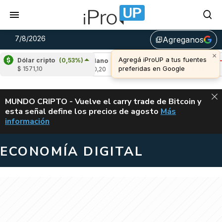
7/8/2026
Agreganos
library_add
×
Agregá iProUP a tus fuentes
Dólar cripto
(0,53%)
,91%)
Cardano
(6,63%)
Avalanche
(-4,39
preferidas en Google
$ 1571,10
u$s 0,20
u$s 6,41
ALERTA
MUNDO CRIPTO - Vuelve el carry trade de Bitcoin y
esta señal define los precios de agosto
Más
VUELVE EL CAR
información
ECONOMÍA DIGITAL