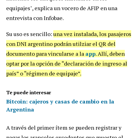
equipajes", explica un vocero de AFIP en una
entrevista con Infobae.
Su uso es sencillo:
una vez instalada, los pasajeros
con DNI argentino podrán utilziar el QR del
documento para vincularse a la
app
. Allí, deben
optar por la opción de “declaración de ingreso al
país” o “régimen de equipaje”.
Te puede interesar
Bitcoin: cajeros y casas de cambio en la
Argentina
A través del primer ítem se pueden registrar y
pagar los aranceles excedentes que muestre el