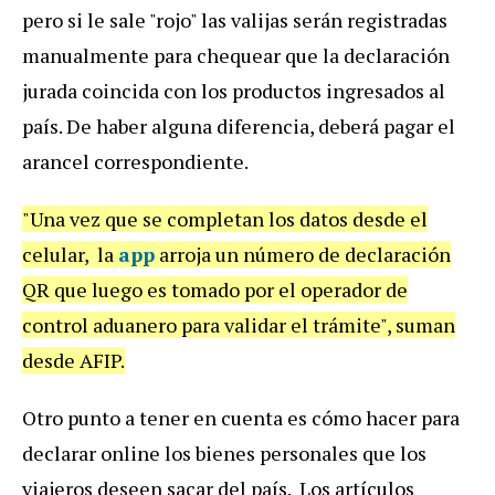
pero si le sale "rojo" las valijas serán registradas
manualmente para chequear que la declaración
jurada coincida con los productos ingresados al
país. De haber alguna diferencia, deberá pagar el
arancel correspondiente.
"Una vez que se completan los datos desde el
celular, la
app
arroja un número de declaración
QR que luego es tomado por el operador de
control aduanero para validar el trámite", suman
desde AFIP.
Otro punto a tener en cuenta es cómo hacer para
declarar online los bienes personales que los
viajeros deseen sacar del país. Los artículos