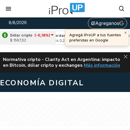
8/8/2026
Agreganos
library_add
×
Agregá iProUP a tus fuentes
Dólar cripto
(-0,18%)
(0,09%)
Cardano
(-0,56%)
Avalanche
(1,
preferidas en Google
$ 1567,52
u$s 0,20
u$s 6,55
ALERTA
Normativa cripto - Clarity Act en Argentina: impacto
en Bitcoin, dólar cripto y exchanges
Más información
CLARITY ACT EN AR
ECONOMÍA DIGITAL