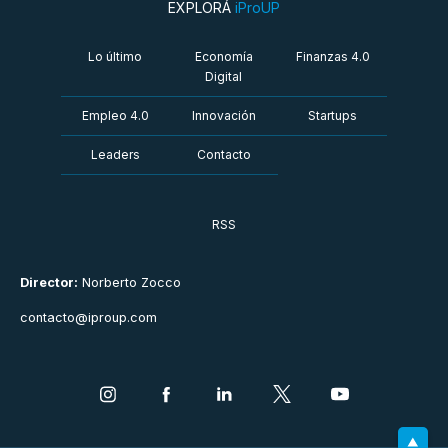
EXPLORÁ
iProUP
Lo último
Economía
Finanzas 4.0
Digital
Empleo 4.0
Innovación
Startups
Leaders
Contacto
RSS
Director:
Norberto Zocco
contacto@iproup.com