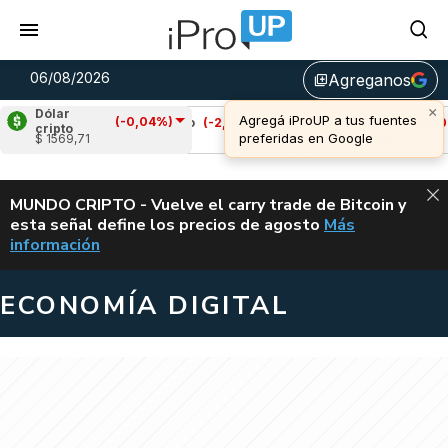
06/08/2026
Agreganos
library_add
Dólar
(-0,04%)
)
Cardano
(-2,10%)
Avalanche
(-4,06%)
cripto
$ 1569,71
u$s 0,19
u$s 6,45
ALERTA
MUNDO CRIPTO - Vuelve el carry trade de Bitcoin y
esta señal define los precios de agosto
Más
VUELVE EL CAR
información
ECONOMÍA DIGITAL