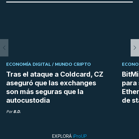
ECONOMÍA DIGITAL /
MUNDO CRIPTO
ECONOM
Tras el ataque a Coldcard, CZ
BitM
aseguró que las exchanges
para 
son más seguras que la
Ethe
autocustodia
de s
Por
B.D.
EXPLORÁ
iProUP