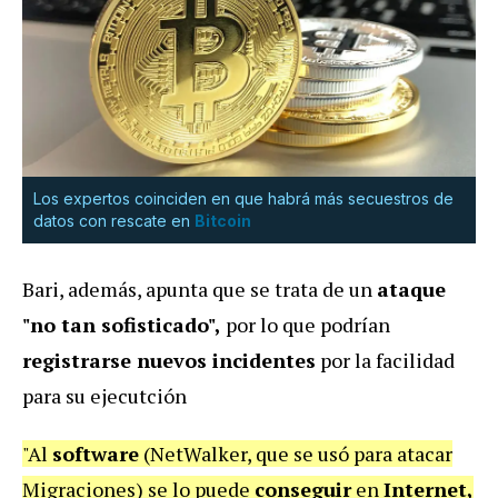
Los expertos coinciden en que habrá más secuestros de
datos con rescate en
Bitcoin
Bari, además, apunta que se trata de un
ataque
"no tan sofisticado",
por lo que podrían
registrarse nuevos incidentes
por la facilidad
para su ejecutción
"Al
software
(NetWalker, que se usó para atacar
Migraciones) se lo puede
conseguir
en
Internet,