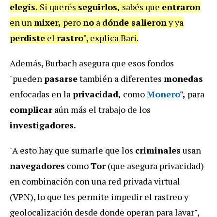
elegís.
Si querés
seguirlos,
sabés que
entraron
en un
mixer,
pero
no
a
dónde salieron
y ya
perdiste
el
rastro
", explica Bari.
Además, Burbach asegura que esos fondos
"pueden
pasarse
también a diferentes
monedas
enfocadas en la
privacidad,
como
Monero
",
para
complicar
aún más el trabajo de los
investigadores.
"A esto hay que sumarle que los
criminales
usan
navegadores
como
Tor
(que asegura privacidad)
en combinación con una red privada virtual
(VPN), lo que les permite impedir el rastreo y
geolocalización desde donde operan para lavar",