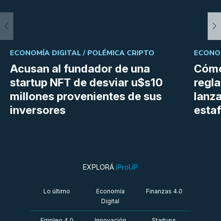
ECONOMÍA DIGITAL /
POLÉMICA CRIPTO
ECONOM
Acusan al fundador de una
Cómo
startup NFT de desviar u$s10
regl
millones provenientes de sus
lanza
inversores
estaf
EXPLORÁ
iProUP
Lo último
Economía
Finanzas 4.0
Digital
Empleo 4.0
Innovación
Startups