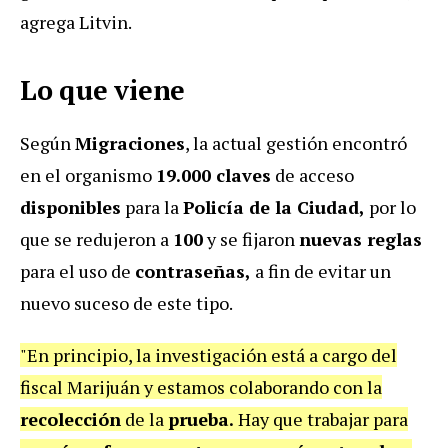
agrega Litvin.
Lo que viene
Según
Migraciones
, la actual gestión encontró
en el organismo
19.000 claves
de acceso
disponibles
para la
Policía de la Ciudad,
por lo
que se redujeron a
100
y se fijaron
nuevas reglas
para el uso de
contraseñas,
a fin de evitar un
nuevo suceso de este tipo.
"En principio, la investigación está a cargo del
fiscal Marijuán y estamos colaborando con la
recolección
de la
prueba.
Hay que trabajar para