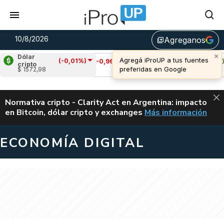
10/8/2026
Agreganos
library_add
Dólar
(-0,01%)
Cardano
(-0,96%)
Avalanche
(0,54%)
cripto
$ 1572,98
u$s 0,20
u$s 6,53
ALERTA
Normativa cripto - Clarity Act en Argentina: impacto
en Bitcoin, dólar cripto y exchanges
Más información
CLARITY ACT EN AR
ECONOMÍA DIGITAL