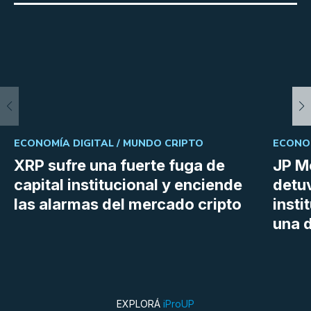
ECONOMÍA DIGITAL /
MUNDO CRIPTO
ECONOM
XRP sufre una fuerte fuga de
JP M
capital institucional y enciende
detu
las alarmas del mercado cripto
insti
una d
EXPLORÁ
iProUP