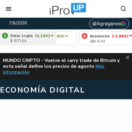
7/8/2026
Agreganos
library_add
Dólar cripto
(0,24%)
Cardano
(6,06%)
Avalanche
(-2,94%)
$ 1571,04
u$s 0,20
u$s 6,44
ALERTA
MUNDO CRIPTO - Vuelve el carry trade de Bitcoin y
esta señal define los precios de agosto
Más
VUELVE EL CAR
información
ECONOMÍA DIGITAL