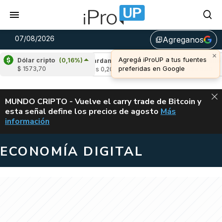
07/08/2026
Agreganos
library_add
Dólar cripto
(0,16%)
-0,75%)
Cardano
(5,49%)
Avalanche
(1,22
$ 1573,70
u$s 0,20
u$s 6,50
ALERTA
MUNDO CRIPTO - Vuelve el carry trade de Bitcoin y
esta señal define los precios de agosto
Más
VUELVE EL CAR
información
ECONOMÍA DIGITAL