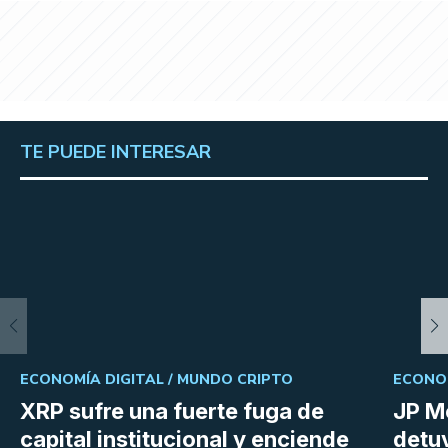
TE PUEDE INTERESAR
ECONOMÍA DIGITAL /
MUNDO CRIPTO
ECONOM
XRP sufre una fuerte fuga de
JP M
capital institucional y enciende
detu