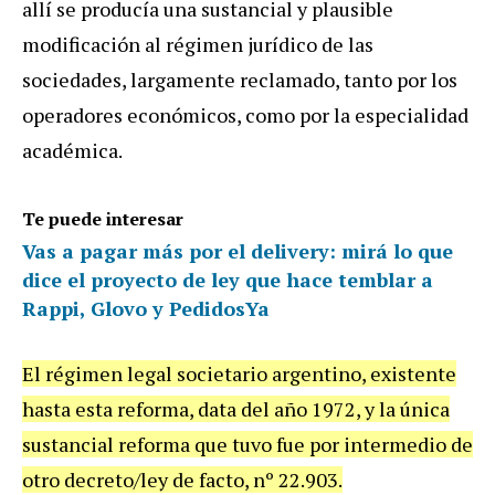
allí se producía una sustancial y plausible
modificación al régimen jurídico de las
sociedades, largamente reclamado, tanto por los
operadores económicos, como por la especialidad
académica.
Te puede interesar
Vas a pagar más por el delivery: mirá lo que
dice el proyecto de ley que hace temblar a
Rappi, Glovo y PedidosYa
El régimen legal societario argentino, existente
hasta esta reforma, data del año 1972, y la única
sustancial reforma que tuvo fue por intermedio de
otro decreto/ley de facto, nº 22.903.