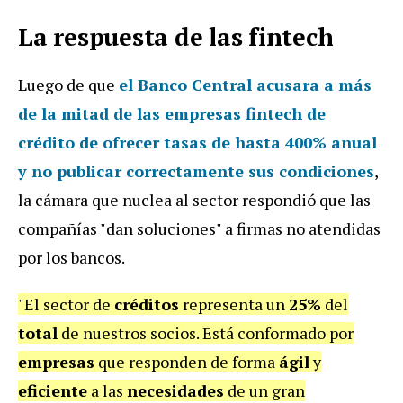
La respuesta de las fintech
Luego de que
el
Banco Central
acusara a más
de la mitad de las empresas fintech de
crédito de ofrecer tasas de hasta
400% anual
y no publicar correctamente sus condiciones
,
la cámara que nuclea al sector respondió que las
compañías "dan soluciones" a firmas no atendidas
por los bancos.
"El sector de
créditos
representa un
25%
del
total
de nuestros socios. Está conformado por
empresas
que responden de forma
ágil
y
eficiente
a las
necesidades
de un gran