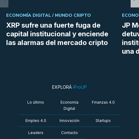
ECONOMÍA DIGITAL /
MUNDO CRIPTO
ECONOM
XRP sufre una fuerte fuga de
JP M
capital institucional y enciende
detu
las alarmas del mercado cripto
insti
una d
EXPLORÁ
iProUP
Lo último
Economía
Finanzas 4.0
Digital
Empleo 4.0
Innovación
Startups
Leaders
Contacto