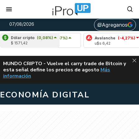
07/08/2026
Agreganos
library_add
Dólar cripto
(0,08%)
Cardano
(6,67%)
Avalanche
(-4,27%)
P
$ 1571,42
u$s 0,20
u$s 6,42
u
ALERTA
MUNDO CRIPTO - Vuelve el carry trade de Bitcoin y
esta señal define los precios de agosto
Más
VUELVE EL CAR
información
ECONOMÍA DIGITAL