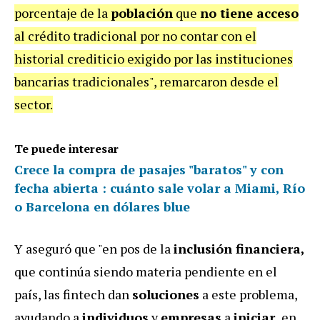
porcentaje de la
población
que
no tiene acceso
al crédito tradicional por no contar con el
historial crediticio exigido por las instituciones
bancarias tradicionales", remarcaron desde el
sector.
Te puede interesar
Crece la compra de pasajes "baratos" y con
fecha abierta : cuánto sale volar a Miami, Río
o Barcelona en dólares blue
Y aseguró que "en pos de la
inclusión financiera,
que continúa siendo materia pendiente en el
país, las fintech dan
soluciones
a este problema,
ayudando a
individuos
y
empresas
a
iniciar,
en