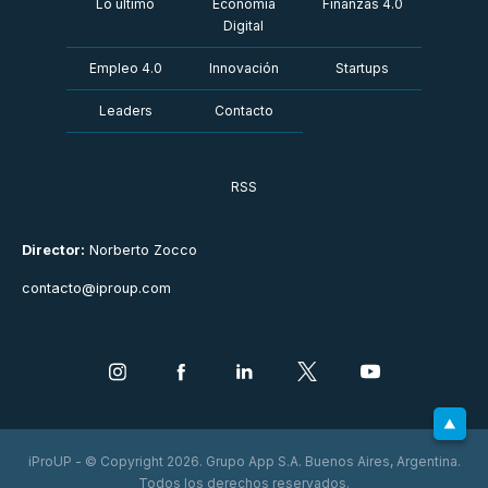
Lo último
Economía
Finanzas 4.0
Digital
Empleo 4.0
Innovación
Startups
Leaders
Contacto
RSS
Director:
Norberto Zocco
contacto@iproup.com
iProUP - © Copyright 2026. Grupo App S.A. Buenos Aires, Argentina.
Todos los derechos reservados.