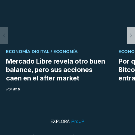
ECONOMÍA DIGITAL /
ECONOMÍA
ECONOM
Mercado Libre revela otro buen
Por q
balance, pero sus acciones
Bitco
caen en el after market
entra
Por
M.B
EXPLORÁ
iProUP