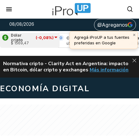
08/08/2026
Agreganos
library_add
×
Dólar
Agregá iProUP a tus fuentes
(-0,08%)
Ripple
(0,73%)
Cardano
(-1,61%)
Avalanc
cripto
preferidas en Google
$ 1569,47
u$s 1,03
u$s 0,20
u$s 6,54
ALERTA
Normativa cripto - Clarity Act en Argentina: impacto
en Bitcoin, dólar cripto y exchanges
Más información
CLARITY ACT EN AR
ECONOMÍA DIGITAL