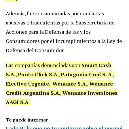
Además, fueron sumariadas por conductas
abusivas o fraudulentas por la Subsecretaría de
Acciones para la Defensa de las y los
Consumidores por el incumplimientos a la Ley de
Defensa del Consumidor.
Las compañías denunciadas son
Smart Cash
S.A.
,
Punto Click S.A
.,
Patagonia Cred S. A
.,
Efectivo Urgente
,
Wenance S.A
.,
Wenance
Credit Argentina S.A
.,
Wenance Inversiones
AAGI S.A
.
Te puede interesar
Lado B: lo que no te contaron sobre el porqué