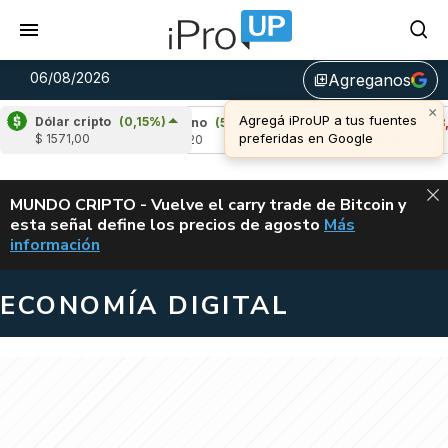
06/08/2026
Agreganos
library_add
×
Agregá iProUP a tus fuentes
Dólar cripto
(0,15%)
53%)
Cardano
(5,05%)
Avalanche
(-3,02%
preferidas en Google
$ 1571,00
u$s 0,20
u$s 6,45
ALERTA
MUNDO CRIPTO - Vuelve el carry trade de Bitcoin y
esta señal define los precios de agosto
Más
VUELVE EL CAR
información
ECONOMÍA DIGITAL