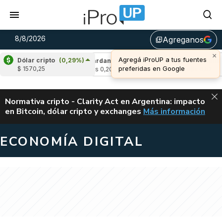
8/8/2026
Agreganos
library_add
×
Agregá iProUP a tus fuentes
Dólar cripto
(0,29%)
1,86%)
Cardano
(-0,54%)
Avalanche
(0,9
preferidas en Google
$ 1570,25
u$s 0,20
u$s 6,52
ALERTA
Normativa cripto - Clarity Act en Argentina: impacto
en Bitcoin, dólar cripto y exchanges
Más información
CLARITY ACT EN AR
ECONOMÍA DIGITAL