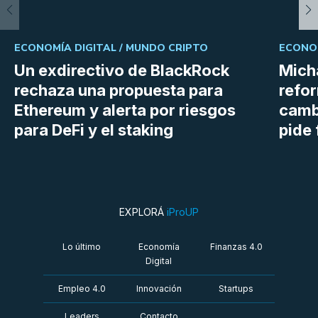
ECONOMÍA DIGITAL /
MUNDO CRIPTO
ECONOM
Un exdirectivo de BlackRock
Micha
rechaza una propuesta para
refor
Ethereum y alerta por riesgos
cambi
para DeFi y el staking
pide 
EXPLORÁ
iProUP
Lo último
Economía
Finanzas 4.0
Digital
Empleo 4.0
Innovación
Startups
Leaders
Contacto