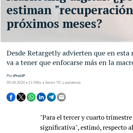
estiman "recuperación 
próximos meses?
Desde Retargetly advierten que en esta 
va a tener que enfocarse más en la mac
Por
iProUP
05.06.2020 • 11:59hs • Sector TIC y pandemia
"Para el tercer y cuarto trimest
significativa", estimó, respecto a