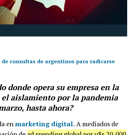
a de consultas de argentinos para radicarse
o donde opera su empresa en la
 el aislamiento por la pandemia
 marzo, hasta ahora?
da en
marketing digital
. A mediados de
mación de
ad spending global por u$s 20.000