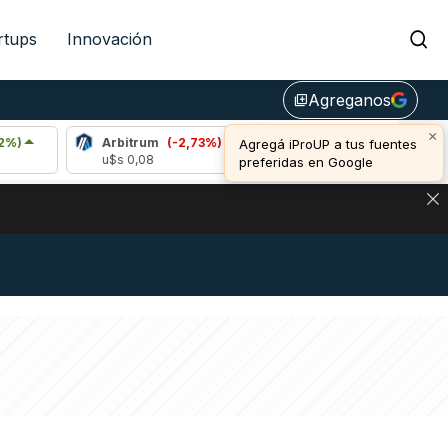
rtups
Innovación
Agreganos
library_add
×
Arbitrum
(-2,73%)
Bitcoin
(0,13%)
E
Agregá iProUP a tus fuentes
u$s 0,08
u$s 64.396,00
u$
preferidas en Google
DE DE BITCOIN Y ESTA SEÑAL DEFINE LOS PRECIOS DE AG