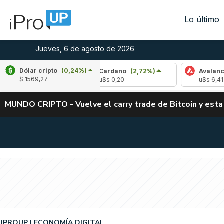
Lo último
Jueves, 6 de agosto de 2026
Dólar cripto
(0,24%)
,75%)
Cardano
(2,72%)
Avalanche
(-3,20
$ 1569,27
u$s 0,20
u$s 6,41
MUNDO CRIPTO - Vuelve el carry trade de Bitcoin y esta
IPROUP
ECONOMÍA DIGITAL