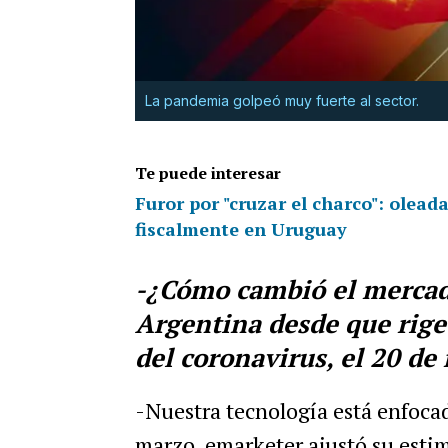
La pandemia golpeó muy fuerte al sector.
Te puede interesar
Furor por "cruzar el charco": olead
fiscalmente en Uruguay
-¿Cómo cambió el mercad
Argentina desde que rige
del coronavirus, el 20 de
-Nuestra tecnología está enfoca
marzo, emarketer ajustó su esti