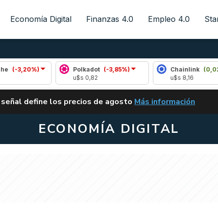
Economía Digital
Finanzas 4.0
Empleo 4.0
Sta
%)
Polkadot
(-3,85%)
Chainlink
(0,02%)
u$s 0,82
u$s 8,16
ALERTA
 señal define los precios de agosto
Más información
VUELVE EL CARRY TRA
ECONOMÍA DIGITAL