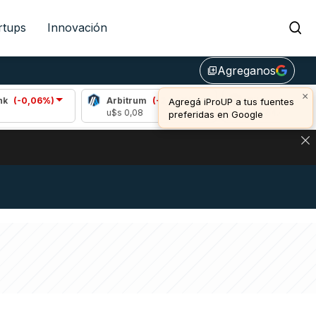
rtups
Innovación
Agreganos
library_add
×
06%)
Arbitrum
(-2,22%)
Bitcoin
(-0,60%)
Agregá iProUP a tus fuentes
u$s 0,08
u$s 64.409,00
preferidas en Google
DE DE BITCOIN Y ESTA SEÑAL DEFINE LOS PRECIOS DE AG