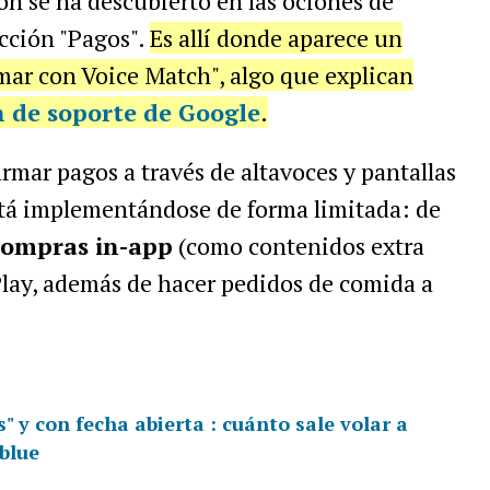
ón se ha descubierto en las ociones de
ección "Pagos".
Es allí donde aparece un
ar con Voice Match", algo que explican
 de soporte de Google
.
rmar pagos a través de altavoces y pantallas
 está implementándose de forma limitada: de
compras in-app
(como contenidos extra
Play, además de hacer pedidos de comida a
" y con fecha abierta : cuánto sale volar a
blue