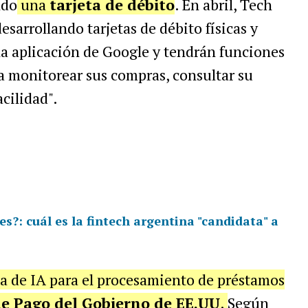
ndo
una
tarjeta de débito
. En abril, Tech
esarrollando tarjetas de débito físicas y
na aplicación de Google y tendrán funciones
a monitorear sus compras, consultar su
cilidad".
es?: cuál es la fintech argentina "candidata" a
a de IA para el procesamiento de préstamos
e Pago del Gobierno de EE.UU
.
Según