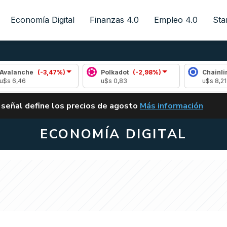
Economía Digital
Finanzas 4.0
Empleo 4.0
Sta
he
(-3,47%)
Polkadot
(-2,98%)
Chainlink
(-0,
u$s 0,83
u$s 8,21
ALERTA
 señal define los precios de agosto
Más información
VUELVE EL CARRY TRA
ECONOMÍA DIGITAL