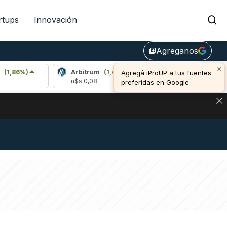
rtups
Innovación
Agreganos
library_add
×
)
Arbitrum
(1,47%)
Bitcoin
(0,17%)
Agregá iProUP a tus fuentes
u$s 0,08
u$s 65.039,00
preferidas en Google
NA: IMPACTO EN BITCOIN, DÓLAR CRIPTO Y EXCHANGES