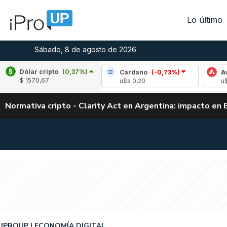
Lo último
Sábado, 8 de agosto de 2026
Dólar cripto
(0,37%)
pple
(1,62%)
Cardano
(-0,73%)
Avalanch
$ 1570,67
s 1,04
u$s 0,20
u$s 6,52
Normativa cripto - Clarity Act en Argentina: impacto en 
IPROUP
ECONOMÍA DIGITAL