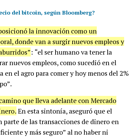
ecio del bitcoin, según Bloomberg?
posicionó la innovación como un
boral, donde van a surgir nuevos empleos y
 aburridos”
: “el ser humano va tener la
erar nuevos empleos, como sucedió en el
ba en el agro para comer y hoy menos del 2%
mpo”.
 camino que lleva adelante con Mercado
inero.
En esta sintonía, aseguró que el
 parte de las transacciones de dinero en
iciente y más seguro” al no haber ni