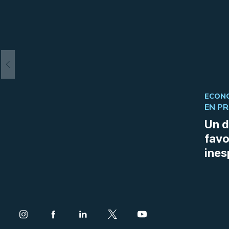
ECONO
EN P
Un d
favo
ines