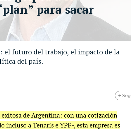
 “plan” para sacar
 el futuro del trabajo, el impacto de la
ítica del país.
+ Seg
 exitosa de Argentina: con una cotización
o incluso a Tenaris e YPF-, esta empresa es