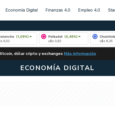
Economía Digital
Finanzas 4.0
Empleo 4.0
Sta
e
(1,09%)
Polkadot
(0,49%)
Chainlink
(1,86%
u$s 0,82
u$s 8,35
ALERTA
Bitcoin, dólar cripto y exchanges
Más información
CLARITY ACT EN ARGENTI
ECONOMÍA DIGITAL