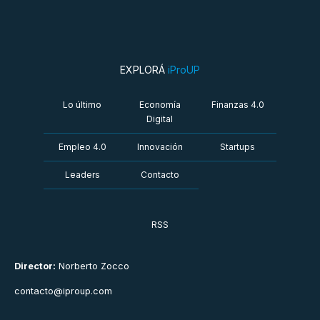
EXPLORÁ
iProUP
Lo último
Economía
Finanzas 4.0
Digital
Empleo 4.0
Innovación
Startups
Leaders
Contacto
RSS
Director:
Norberto Zocco
contacto@iproup.com