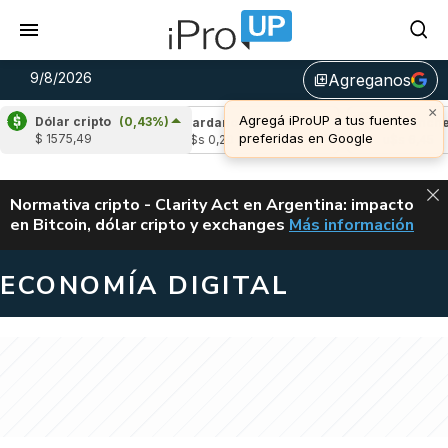
9/8/2026
Agreganos
library_add
×
Agregá iProUP a tus fuentes
Dólar cripto
(0,43%)
(0,18%)
Cardano
(-1,96%)
Avalanche
(-
preferidas en Google
$ 1575,49
3
u$s 0,20
u$s 6,45
ALERTA
Normativa cripto - Clarity Act en Argentina: impacto
en Bitcoin, dólar cripto y exchanges
Más información
CLARITY ACT EN AR
ECONOMÍA DIGITAL