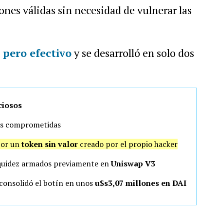
ones válidas sin necesidad de vulnerar las
 pero efectivo
y se desarrolló en solo dos
ciosos
ts comprometidas
por un
token sin valor
creado por el propio hacker
liquidez armados previamente en
Uniswap V3
y consolidó el botín en unos
u$s3,07 millones en DAI