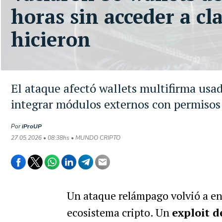
horas sin acceder a cl
hicieron
El ataque afectó wallets multifirma usad
integrar módulos externos con permisos 
Por
iProUP
27.05.2026 • 08:38hs • MUNDO CRIPTO
Un ataque relámpago volvió a enc
ecosistema cripto. Un
exploit d