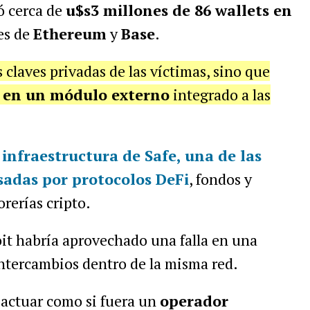
 cerca de
u$s3 millones de 86 wallets en
es de
Ethereum
y
Base
.
 claves privadas de las víctimas, sino que
d en un módulo externo
integrado a las
n
infraestructura de
Safe
, una de las
sadas por protocolos DeFi
, fondos y
rerías cripto.
loit habría aprovechado una falla en una
intercambios dentro de la misma red.
 actuar como si fuera un
operador