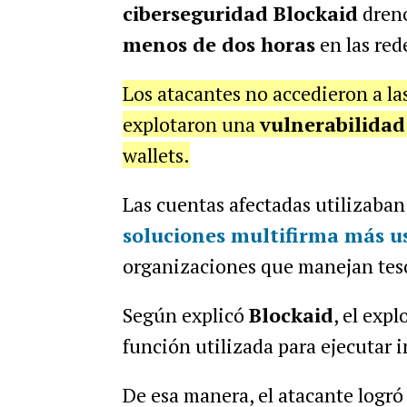
ciberseguridad Blockaid
drenó
menos de dos horas
en las red
Los atacantes no accedieron a las
explotaron una
vulnerabilida
wallets.
Las cuentas afectadas utilizaba
soluciones multifirma más u
organizaciones que manejan teso
Según explicó
Blockaid
, el exp
función utilizada para ejecutar 
De esa manera, el atacante logró