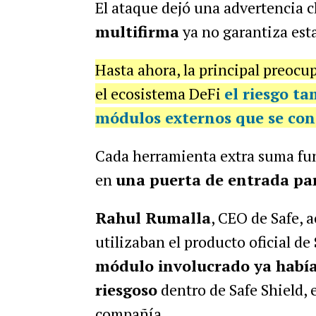
El ataque dejó una advertencia c
multifirma
ya no garantiza est
Hasta ahora, la principal preocup
el ecosistema DeFi
el riesgo t
módulos externos
que se cone
Cada herramienta extra suma fu
en
una puerta de entrada pa
Rahul Rumalla
, CEO de Safe, a
utilizaban el producto oficial de
módulo involucrado ya habí
riesgoso
dentro de Safe Shield, e
compañía.