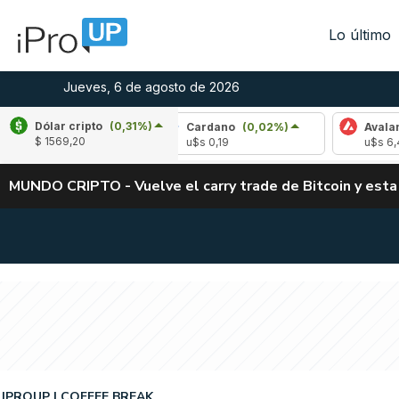
Lo último
Jueves, 6 de agosto de 2026
Dólar cripto
(0,31%)
(-1,31%)
Cardano
(0,02%)
Avalanche
(-
$ 1569,20
5
u$s 0,19
u$s 6,43
MUNDO CRIPTO - Vuelve el carry trade de Bitcoin y esta
IPROUP
COFFEE BREAK