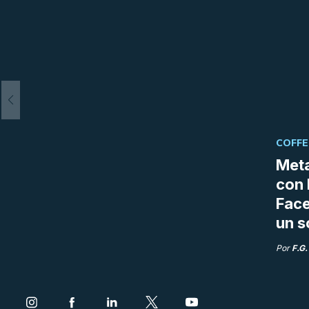
COFFE
Meta
con 
Fac
un s
Por
F.G.