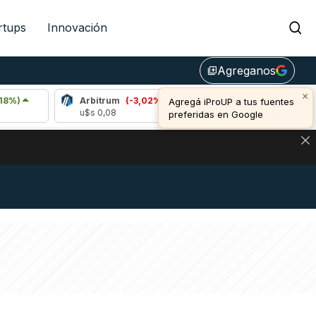
rtups
Innovación
Agreganos
library_add
×
Arbitrum
(-3,02%)
Bitcoin
(0,37%)
Agregá iProUP a tus fuentes
u$s 0,08
u$s 64.334,00
preferidas en Google
DE DE BITCOIN Y ESTA SEÑAL DEFINE LOS PRECIOS DE AG