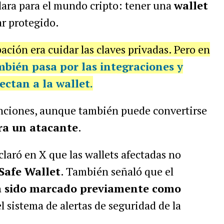
lara para el mundo cripto: tener una
wallet
ar protegido.
ación era cuidar las claves privadas. Pero en
ambién pasa por las
integraciones y
ctan a la wallet.
nciones, aunque también puede convertirse
ra un atacante
.
claró en X que las wallets afectadas no
Safe Wallet
. También señaló que el
a sido marcado previamente como
l sistema de alertas de seguridad de la