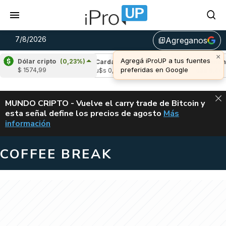
7/8/2026
Agreganos
library_add
×
Agregá iProUP a tus fuentes
Dólar cripto
(0,23%)
e
(-2,08%)
Cardano
(-4,53%)
Avalanche
(
preferidas en Google
$ 1574,99
,03
u$s 0,20
u$s 6,44
ALERTA
MUNDO CRIPTO - Vuelve el carry trade de Bitcoin y
esta señal define los precios de agosto
Más
VUELVE EL CAR
información
COFFEE BREAK