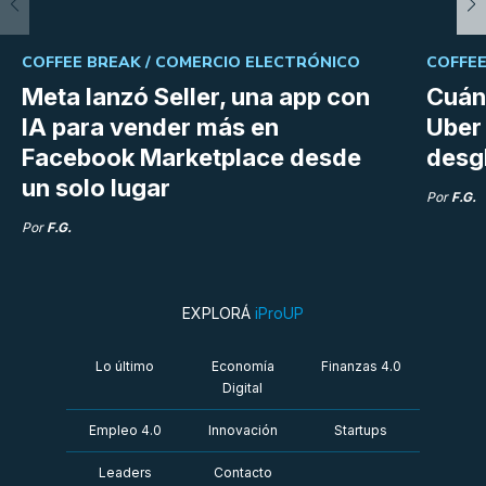
COFFEE BREAK /
COMERCIO ELECTRÓNICO
COFFEE
Meta lanzó Seller, una app con
Cuán
IA para vender más en
Uber 
Facebook Marketplace desde
desg
un solo lugar
Por
F.G.
Por
F.G.
EXPLORÁ
iProUP
Lo último
Economía
Finanzas 4.0
Digital
Empleo 4.0
Innovación
Startups
Leaders
Contacto